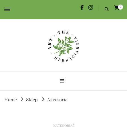
0
Herbata dla Ciebie i na prezent.
Herbaciarnia Art-Tea
Home
Sklep
Akcesoria
:
KATEGORIA