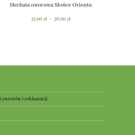
Herbata owocowa Słońce Orientu
Zakres
13,00
zł
–
26,00
zł
cen:
od
Ten
13,00 zł
produkt
do
ma
26,00 zł
wiele
wariantów.
Opcje
można
wybrać
na
 zwrotów i reklamacji
stronie
produktu