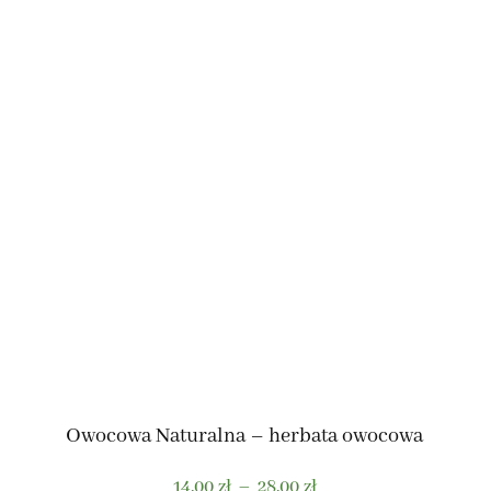
 MATE NATURALNA
 MATE Z DODATKAMI
Owocowa Naturalna – herbata owocowa
Zakres
14,00
zł
–
28,00
zł