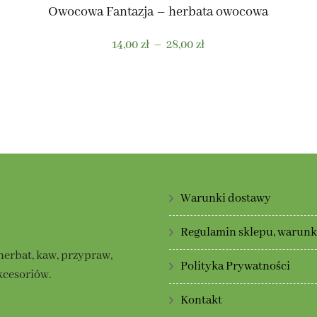
Owocowa Fantazja – herbata owocowa
Zakres
14,00
zł
–
28,00
zł
cen:
od
Ten
14,00 zł
produkt
do
ma
28,00 zł
wiele
wariantów.
Opcje
można
Warunki dostawy
wybrać
na
Regulamin sklepu, warunki
stronie
herbat, kaw, przypraw,
Polityka Prywatności
produktu
kcesoriów.
Kontakt