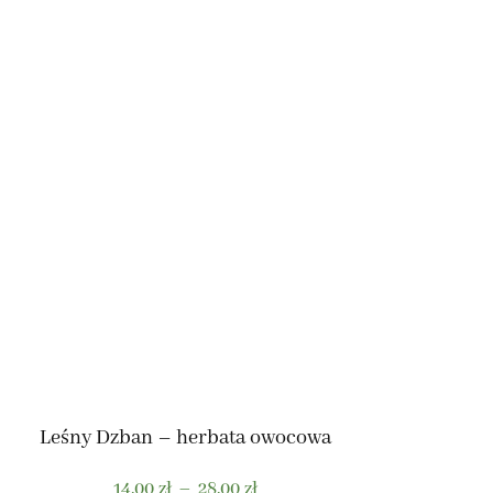
Leśny Dzban – herbata owocowa
Zakres
14,00
zł
–
28,00
zł