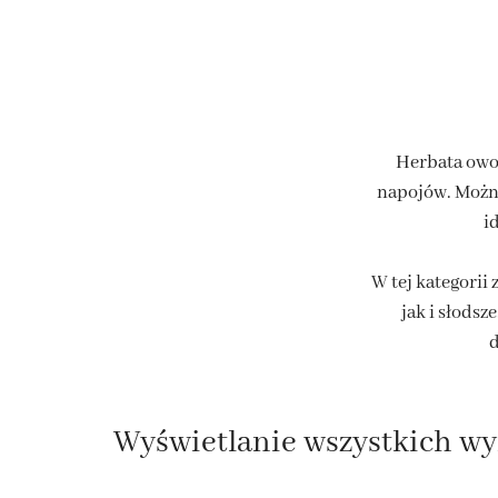
SMAKOWA
CZARNA HERBATA BEZ
DODATKÓW
CZARNA HERBATA
SMAKOWA
Herbata owoc
HERBA
napojów. Można
BIAŁA HERBATA BEZ
i
DODATKÓW
HERB
BIAŁA HERBATA SMAKOWA
W tej kategorii
jak i słodsz
HERBATA PU ERH BEZ
d
DODATKÓW
HERBATA PU ERH
SMAKOWA
Wyświetlanie wszystkich wy
HERBATA OOLONG BEZ