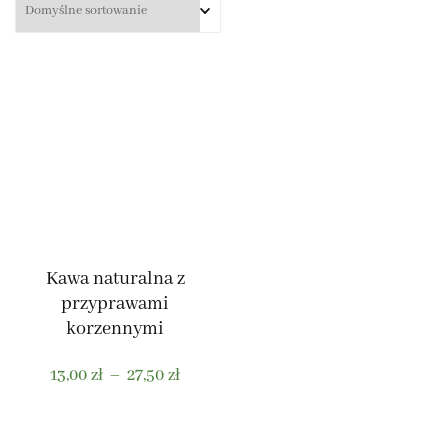
Kawa naturalna z
przyprawami
korzennymi
Zakres
13,00
zł
–
27,50
zł
cen:
od
Ten
13,00 zł