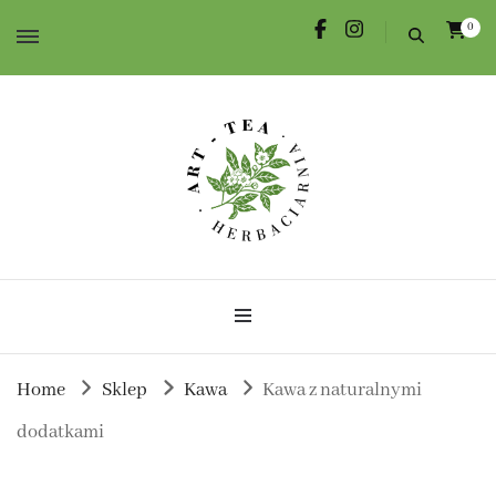
0
Herbata dla Ciebie i na prezent.
Herbaciarnia Art-Tea
Home
Sklep
Kawa
Kawa z naturalnymi
dodatkami