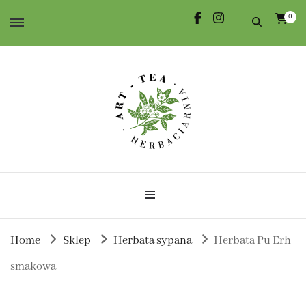
0
Herbata dla Ciebie i na prezent.
Herbaciarnia Art-Tea
Home
Sklep
Herbata sypana
Herbata Pu Erh
smakowa