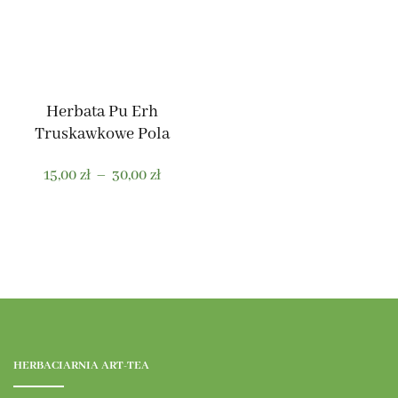
można
można
wybrać
wybrać
na
na
stronie
stronie
produktu
produktu
Herbata Pu Erh
Truskawkowe Pola
Zakres
15,00
zł
–
30,00
zł
cen:
od
Ten
15,00 zł
produkt
do
ma
30,00 zł
wiele
wariantów.
Opcje
można
HERBACIARNIA ART-TEA
wybrać