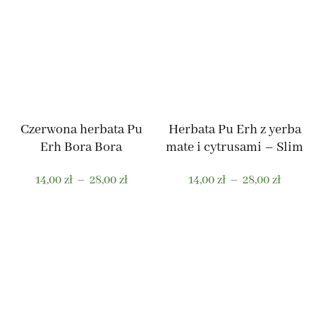
wariantów.
wariantów.
Opcje
Opcje
można
można
wybrać
wybrać
na
na
stronie
stronie
produktu
produktu
Czerwona herbata Pu
Herbata Pu Erh z yerba
Erh Bora Bora
mate i cytrusami – Slim
Zakres
Zakres
14,00
zł
–
28,00
zł
14,00
zł
–
28,00
zł
cen:
cen:
od
od
Ten
Ten
14,00 zł
14,00 z
produkt
produkt
do
do
ma
ma
28,00 zł
28,00 z
wiele
wiele
wariantów.
wariantów.
Opcje
Opcje