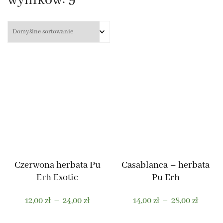
wyników: 9
Czerwona herbata Pu
Casablanca – herbata
Erh Exotic
Pu Erh
Zakres
Zakres
12,00
zł
–
24,00
zł
14,00
zł
–
28,00
zł
cen:
cen:
od
od