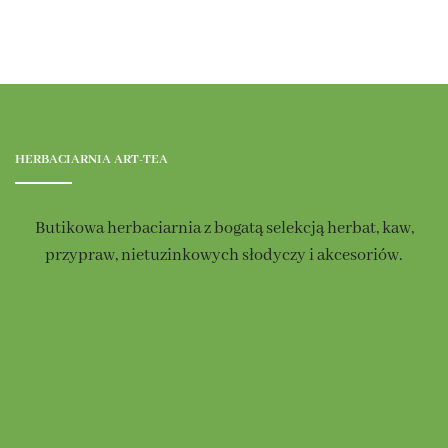
HERBACIARNIA ART-TEA
Butikowa herbaciarnia z bogatą selekcją herbat, kaw,
przypraw, nietuzinkowych słodyczy i akcesoriów.