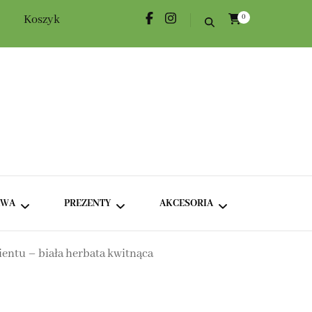
Koszyk
0
AWA
PREZENTY
AKCESORIA
entu – biała herbata kwitnąca
KAWA KLASYCZNA
ROŻKI HERBACIANE
DODATKI
KAWA SMAKOWA
BOXY TEMATYCZNE