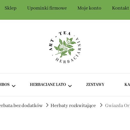
Sklep
Upominki firmowe
Moje konto
Kontakt
Szczegóły konta
t-Tea
IBOS
HERBACIANE LATO
ZESTAWY
K
herbata bez dodatków
Herbaty rozkwitające
Gwiazda Ori
ROOIBOS BEZ DODATKÓW
ZIELONE I BIAŁE HERBATY
NA LATO
ROOIBOS SMAKOWY
CIEMNE HERBATY NA LATO