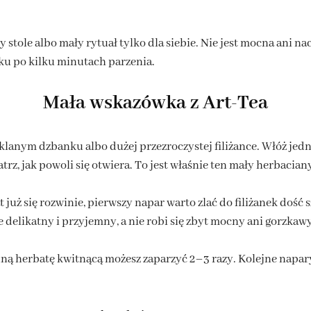
 stole albo mały rytuał tylko dla siebie. Nie jest mocna ani na
nku po kilku minutach parzenia.
Mała wskazówka z Art-Tea
lanym dzbanku albo dużej przezroczystej filiżance. Włóż jedn
z, jak powoli się otwiera. To jest właśnie ten mały herbacian
uż się rozwinie, pierwszy napar warto zlać do filiżanek dość 
delikatny i przyjemny, a nie robi się zbyt mocny ani gorzkawy
ną herbatę kwitnącą możesz zaparzyć 2–3 razy. Kolejne napary