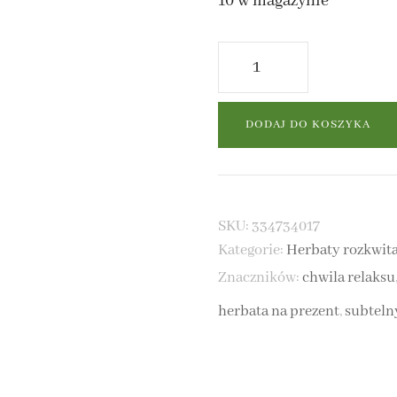
10 w magazynie
ilość
Gwiazda
 MATE NATURALNA
Orientu
DODAJ DO KOSZYKA
–
 MATE Z DODATKAMI
biała
herbata
SKU:
334734017
Kategorie:
Herbaty rozkwita
kwitnąca
Znaczników:
chwila relaksu
herbata na prezent
,
subteln