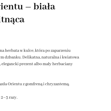
ientu – biała
KAWA Z NATURALNYMI
DROBNE UPOMINKI
DODATKAMI
BOXY Z HERBATĄ I KAWĄ
itnąca
ZESTAWY PREZENTOWE
PREMIUM
na herbata w kulce, która po zaparzeniu
ym dzbanku. Delikatna, naturalna i kwiatowa
, elegancki prezent albo mały herbaciany
azda Orientu z gomfreną i chryzantemą.
 2–3 razy.