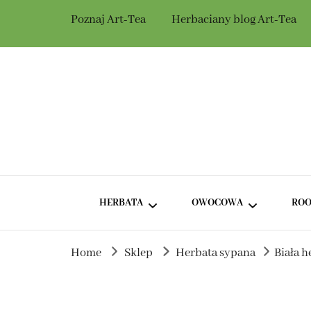
Poznaj Art-Tea
Herbaciany blog Art-Tea
Herbaciarnia Ar
Herbata dla Ciebie i na prezent.
HERBATA
OWOCOWA
ROO
Home
Sklep
Herbata sypana
Biała 
ZIELONA HERBATA BEZ
HERBATA OWOCOWA Z
DODATKÓW
HIBISKUSEM
ZIELONA HERBATA