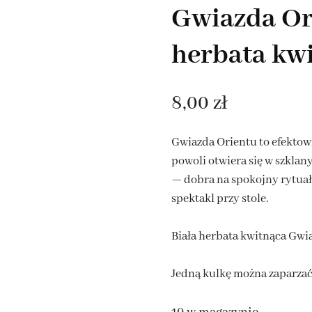
Gwiazda Or
HERBATY OWOCOWE NA
LATO
herbata kw
ROOIBOS NA LATO
8,00
zł
TA EARL GREY
Gwiazda Orientu to efektow
ATY ROZKWITAJĄCE
powoli otwiera się w szklan
— dobra na spokojny rytuał
spektakl przy stole.
Biała herbata kwitnąca Gwi
Jedną kulkę można zaparzać