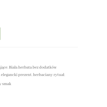
jące
,
Biała herbata bez dodatków
,
elegancki prezent
,
herbaciany rytuał
,
y smak