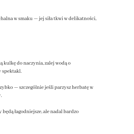
chalna w smaku — jej siła tkwi w delikatności,
ą kulkę do naczynia, zalej wodą o
y spektakl.
szybko — szczególnie jeśli parzysz herbatę w
.
 będą łagodniejsze, ale nadal bardzo