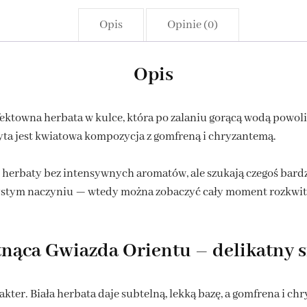
Opis
Opinie (0)
Opis
fektowna herbata w kulce, która po zalaniu gorącą wodą powol
yta jest kwiatowa kompozycja z gomfreną i chryzantemą.
ne herbaty bez intensywnych aromatów, ale szukają czegoś bar
zystym naczyniu — wtedy można zobaczyć cały moment rozkwita
tnąca Gwiazda Orientu – delikatny s
ter. Biała herbata daje subtelną, lekką bazę, a gomfrena i c