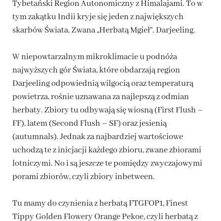
Tybetański Region Autonomiczny z Himalajami. To w
tym zakątku Indii kryje się jeden z największych
skarbów Świata. Zwana „Herbatą Mgieł”. Darjeeling.
W niepowtarzalnym mikroklimacie u podnóża
najwyższych gór Świata, które obdarzają region
Darjeeling odpowiednią wilgocią oraz temperaturą
powietrza, rośnie uznawana za najlepszą z odmian
herbaty. Zbiory tu odbywają się wiosną (First Flush –
FF), latem (Second Flush – SF) oraz jesienią
(autumnals). Jednak za najbardziej wartościowe
uchodzą te z inicjacji każdego zbioru, zwane zbiorami
lotniczymi. No i są jeszcze te pomiędzy zwyczajowymi
porami zbiorów, czyli zbiory inbetween.
Tu mamy do czynienia z herbatą FTGFOP1, Finest
Tippy Golden Flowery Orange Pekoe, czyli herbatą z