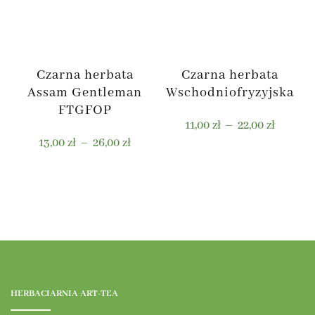
można
można
wybrać
wybrać
na
na
stronie
stronie
Czarna herbata
Czarna herbata
produktu
produktu
Assam Gentleman
Wschodniofryzyjska
FTGFOP
Zakres
11,00
zł
–
22,00
zł
Zakres
cen:
13,00
zł
–
26,00
zł
cen:
od
Ten
od
11,00 zł
Ten
produkt
13,00 zł
do
produkt
ma
do
22,00 zł
ma
wiele
26,00 zł
wiele
wariantów.
wariantów.
Opcje
Opcje
można
można
wybrać
HERBACIARNIA ART-TEA
wybrać
na