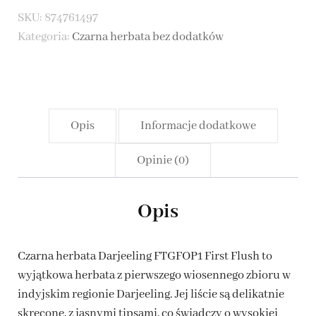
Darjeeling
SKU:
874761497
FTGFOP1
Kategoria:
Czarna herbata bez dodatków
First
Flush
Opis
Informacje dodatkowe
Opinie (0)
Opis
Czarna herbata Darjeeling FTGFOP1 First Flush to
wyjątkowa herbata z pierwszego wiosennego zbioru w
indyjskim regionie Darjeeling. Jej liście są delikatnie
skręcone, z jasnymi tipsami, co świadczy o wysokiej