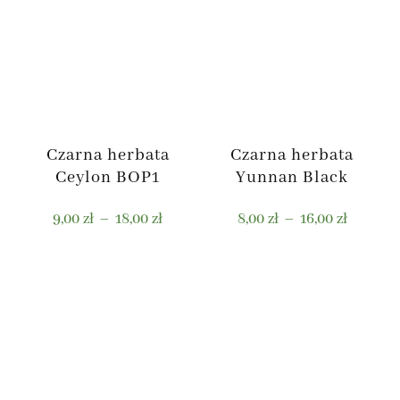
Czarna herbata
Czarna herbata
Ceylon BOP1
Yunnan Black
Zakres
Zakres
9,00
zł
–
18,00
zł
8,00
zł
–
16,00
zł
cen:
cen:
od
od
Ten
Ten
9,00 zł
8,00 zł
produkt
produkt
do
do
ma
ma
18,00 zł
16,00 zł
wiele
wiele
wariantów.
wariantów.
Opcje
Opcje