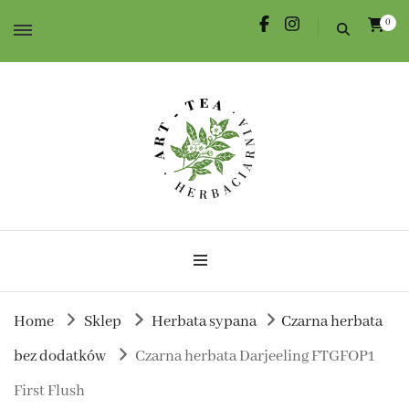
0
Herbata dla Ciebie i na prezent.
Herbaciarnia Art-Tea
Home
Sklep
Herbata sypana
Czarna herbata
bez dodatków
Czarna herbata Darjeeling FTGFOP1
First Flush