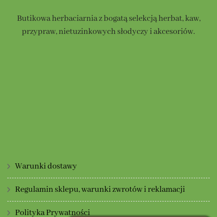
na
stronie
Butikowa herbaciarnia z bogatą selekcją herbat, kaw,
stronie
produktu
przypraw, nietuzinkowych słodyczy i akcesoriów.
produktu
Warunki dostawy
Regulamin sklepu, warunki zwrotów i reklamacji
Polityka Prywatności