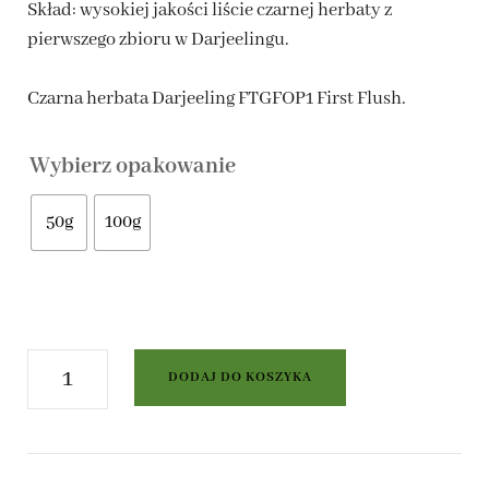
Skład: wysokiej jakości liście czarnej herbaty z
od
pierwszego zbioru w Darjeelingu.
20,00 zł
Czarna herbata Darjeeling FTGFOP1 First Flush.
do
Wybierz opakowanie
40,00 zł
50g
100g
ilość
DODAJ DO KOSZYKA
Czarna
herbata