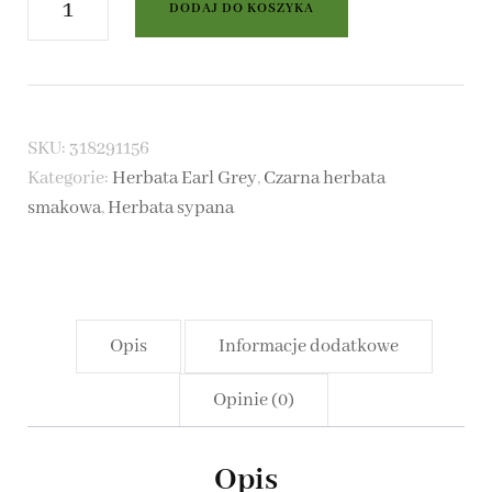
DODAJ DO KOSZYKA
Earl
Grey
Rainbow
SKU:
318291156
-
Kategorie:
Herbata Earl Grey
,
Czarna herbata
czarna
smakowa
,
Herbata sypana
herbata
Opis
Informacje dodatkowe
Opinie (0)
Opis