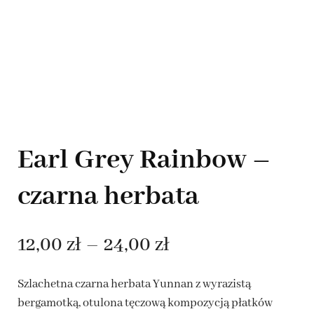
Earl Grey Rainbow –
czarna herbata
Zakres
12,00
zł
–
24,00
zł
cen:
Szlachetna czarna herbata Yunnan z wyrazistą
od
bergamotką, otulona tęczową kompozycją płatków