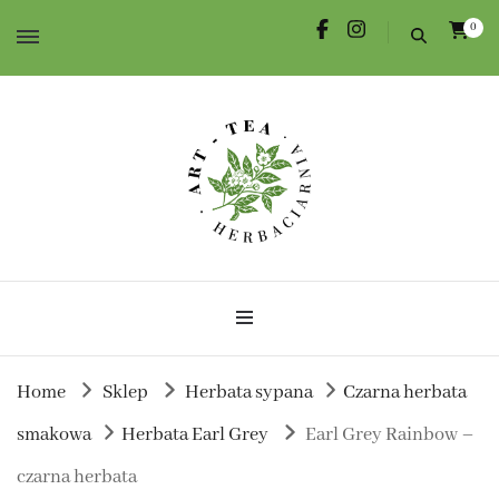
0
Herbata dla Ciebie i na prezent.
Herbaciarnia Art-Tea
Home
Sklep
Herbata sypana
Czarna herbata
smakowa
Herbata Earl Grey
Earl Grey Rainbow –
czarna herbata