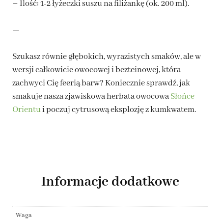
– Ilość: 1-2 łyżeczki suszu na filiżankę (ok. 200 ml).
—
Szukasz równie głębokich, wyrazistych smaków, ale w
wersji całkowicie owocowej i bezteinowej, która
zachwyci Cię feerią barw? Koniecznie sprawdź, jak
smakuje nasza zjawiskowa herbata owocowa
Słońce
Orientu
i poczuj cytrusową eksplozję z kumkwatem.
Informacje dodatkowe
Waga