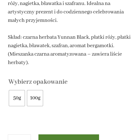
róży, nagietka, bławatka i szafranu. Idealna na
12,00 zł
artystyczny prezent i do codziennego celebrowania
małych przyjemności.
do
24,00 zł
Skład: czarna herbata Yunnan Black, płatki róży, płatki
nagietka, bławatek, szafran, aromat bergamotki.
(Mieszanka czarna aromatyzowana – zawiera liście
herbaty).
Wybierz opakowanie
50g
100g
ilość