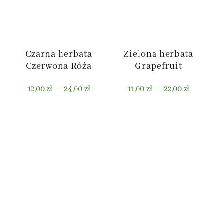
Czarna herbata
Zielona herbata
Czerwona Róża
Grapefruit
Zakres
Zakres
12,00
zł
–
24,00
zł
11,00
zł
–
22,00
zł
cen:
cen:
od
od
Ten
Ten
12,00 zł
11,00 zł
produkt
produkt
do
do
ma
ma
24,00 zł
22,00 zł
wiele
wiele
wariantów.
wariantów.
Opcje
Opcje
można
można
wybrać
wybrać
na
na