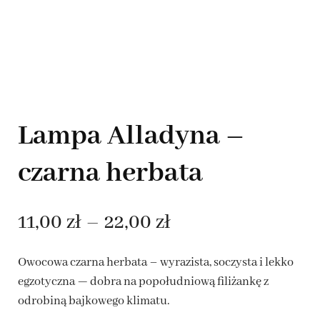
Lampa Alladyna –
czarna herbata
Zakres
11,00
zł
–
22,00
zł
cen:
Owocowa czarna herbata – wyrazista, soczysta i lekko
od
egzotyczna — dobra na popołudniową filiżankę z
odrobiną bajkowego klimatu.
11,00 zł