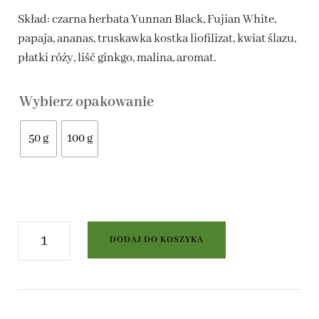
Skład: czarna herbata Yunnan Black, Fujian White,
do
papaja, ananas, truskawka kostka liofilizat, kwiat ślazu,
22,00 zł
płatki róży, liść ginkgo, malina, aromat.
Wybierz opakowanie
50 g
100 g
ilość
DODAJ DO KOSZYKA
Lampa
Alladyna
-