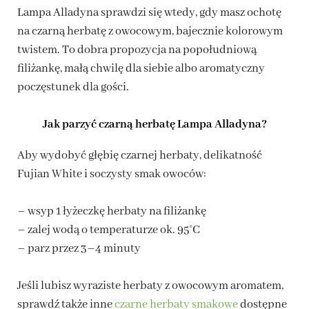
Lampa Alladyna sprawdzi się wtedy, gdy masz ochotę
na czarną herbatę z owocowym, bajecznie kolorowym
twistem. To dobra propozycja na popołudniową
filiżankę, małą chwilę dla siebie albo aromatyczny
poczęstunek dla gości.
Jak parzyć czarną herbatę Lampa Alladyna?
Aby wydobyć głębię czarnej herbaty, delikatność
Fujian White i soczysty smak owoców:
– wsyp 1 łyżeczkę herbaty na filiżankę
– zalej wodą o temperaturze ok. 95°C
– parz przez 3–4 minuty
Jeśli lubisz wyraziste herbaty z owocowym aromatem,
sprawdź także inne
czarne herbaty smakowe
dostępne