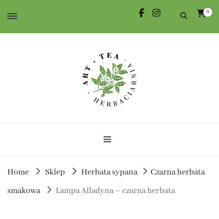
0
Herbata dla Ciebie i na prezent.
Herbaciarnia Art-Tea
Home
Sklep
Herbata sypana
Czarna herbata
smakowa
Lampa Alladyna – czarna herbata