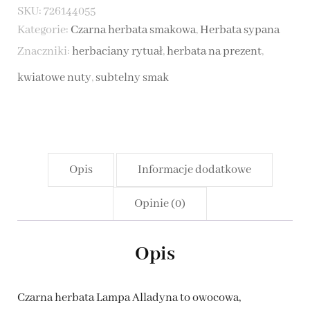
SKU:
726144055
czarna
Kategorie:
Czarna herbata smakowa
,
Herbata sypana
herbata
Znaczniki:
herbaciany rytuał
,
herbata na prezent
,
kwiatowe nuty
,
subtelny smak
Opis
Informacje dodatkowe
Opinie (0)
Opis
Czarna herbata Lampa Alladyna to owocowa,