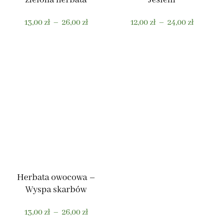
Zakres
Zakres
13,00
zł
–
26,00
zł
12,00
zł
–
24,00
zł
cen:
cen:
od
od
Ten
Ten
13,00 zł
12,00 z
produkt
produkt
do
do
ma
ma
26,00 zł
24,00 z
wiele
wiele
wariantów.
wariantów.
Opcje
Opcje
można
można
wybrać
wybrać
na
na
stronie
stronie
produktu
produktu
Herbata owocowa –
Wyspa skarbów
Zakres
13,00
zł
–
26,00
zł