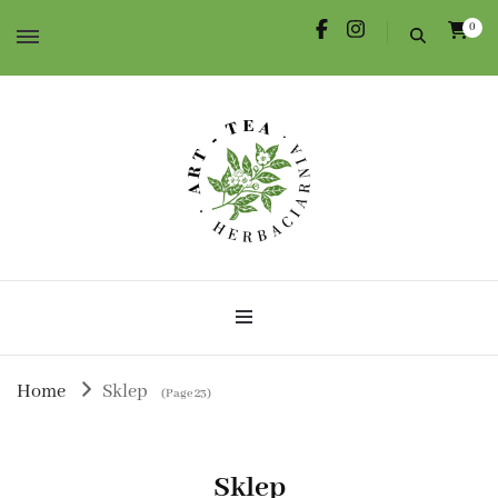
0
Herbata dla Ciebie i na prezent.
Herbaciarnia Art-Tea
Home
Sklep
(Page 23)
Sklep