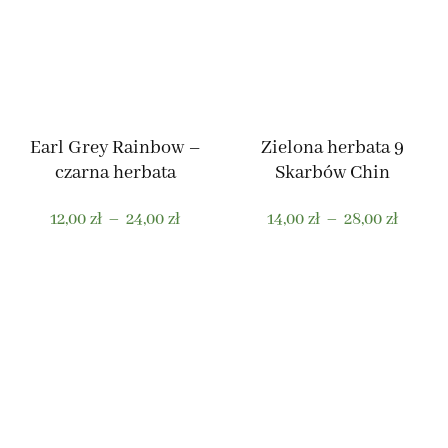
Earl Grey Rainbow –
Zielona herbata 9
czarna herbata
Skarbów Chin
Zakres
Zakres
12,00
zł
–
24,00
zł
14,00
zł
–
28,00
zł
cen:
cen:
od
od
Ten
Ten
12,00 zł
14,00 z
produkt
produkt
do
do
ma
ma
24,00 zł
28,00 z
wiele
wiele
wariantów.
wariantów.
Opcje
Opcje
można
można