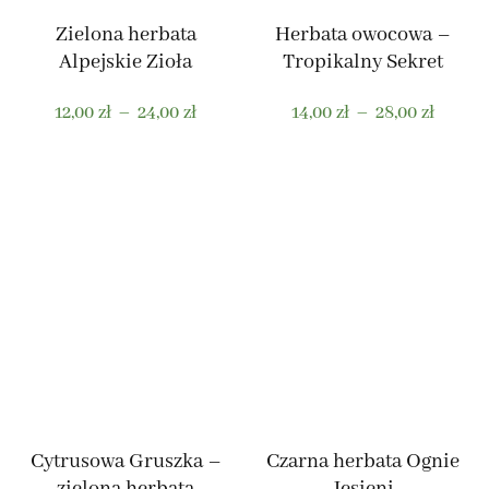
stronie
stronie
produktu
produktu
Zielona herbata
Herbata owocowa –
Alpejskie Zioła
Tropikalny Sekret
Zakres
Zakres
12,00
zł
–
24,00
zł
14,00
zł
–
28,00
zł
cen:
cen:
od
od
Ten
Ten
12,00 zł
14,00 z
produkt
produkt
do
do
ma
ma
24,00 zł
28,00 z
wiele
wiele
wariantów.
wariantów.
Opcje
Opcje
można
można
wybrać
wybrać
na
na
stronie
stronie
produktu
produktu
Cytrusowa Gruszka –
Czarna herbata Ognie
zielona herbata
Jesieni