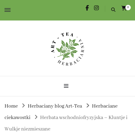
0
Herbata dla Ciebie i na prezent.
Herbaciarnia Art-Tea
Home
Herbaciany blog Art-Tea
Herbaciane
ciekawostki
Herbata wschodniofryzyjska – Kluntje i
Wulkje niezmieszane