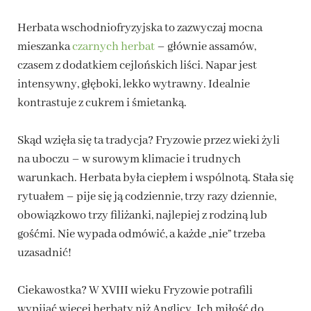
Herbata wschodniofryzyjska to zazwyczaj mocna
mieszanka
czarnych herbat
– głównie assamów,
czasem z dodatkiem cejlońskich liści. Napar jest
intensywny, głęboki, lekko wytrawny. Idealnie
kontrastuje z cukrem i śmietanką.
Skąd wzięła się ta tradycja? Fryzowie przez wieki żyli
na uboczu – w surowym klimacie i trudnych
warunkach. Herbata była ciepłem i wspólnotą. Stała się
rytuałem – pije się ją codziennie, trzy razy dziennie,
obowiązkowo trzy filiżanki, najlepiej z rodziną lub
gośćmi. Nie wypada odmówić, a każde „nie” trzeba
uzasadnić!
Ciekawostka? W XVIII wieku Fryzowie potrafili
wypijać więcej herbaty niż Anglicy. Ich miłość do