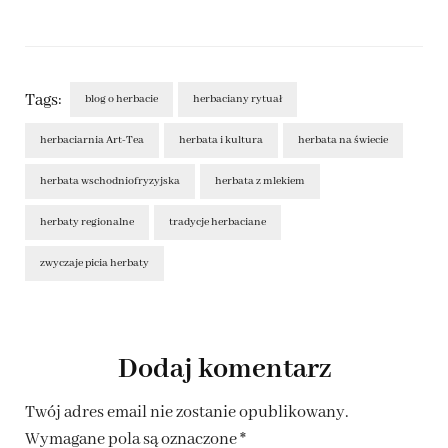
Tags:
blog o herbacie
herbaciany rytuał
herbaciarnia Art-Tea
herbata i kultura
herbata na świecie
herbata wschodniofryzyjska
herbata z mlekiem
herbaty regionalne
tradycje herbaciane
zwyczaje picia herbaty
Post
Navigation
Dodaj komentarz
Twój adres email nie zostanie opublikowany.
Wymagane pola są oznaczone
*