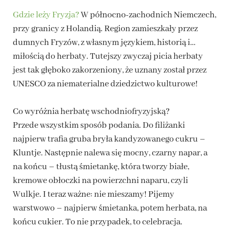
Gdzie leży Fryzja?
W północno-zachodnich Niemczech,
przy granicy z Holandią. Region zamieszkały przez
dumnych Fryzów, z własnym językiem, historią i…
miłością do herbaty. Tutejszy zwyczaj picia herbaty
jest tak głęboko zakorzeniony, że uznany został przez
UNESCO za niematerialne dziedzictwo kulturowe!
Co wyróżnia herbatę wschodniofryzyjską?
Przede wszystkim sposób podania. Do filiżanki
najpierw trafia gruba bryła kandyzowanego cukru –
Kluntje. Następnie nalewa się mocny, czarny napar, a
na końcu – tłustą śmietankę, która tworzy białe,
kremowe obłoczki na powierzchni naparu, czyli
Wulkje. I teraz ważne: nie mieszamy! Pijemy
warstwowo – najpierw śmietanka, potem herbata, na
końcu cukier. To nie przypadek, to celebracja.