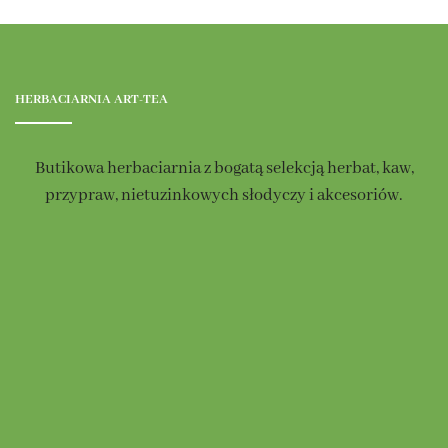
HERBACIARNIA ART-TEA
Butikowa herbaciarnia z bogatą selekcją herbat, kaw,
przypraw, nietuzinkowych słodyczy i akcesoriów.