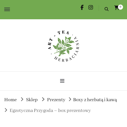
0
Herbata dla Ciebie i na prezent.
Herbaciarnia Art-Tea
Home
Sklep
Prezenty
Boxy z herbatą i kawą
Egzotyczna Przygoda – box prezentowy