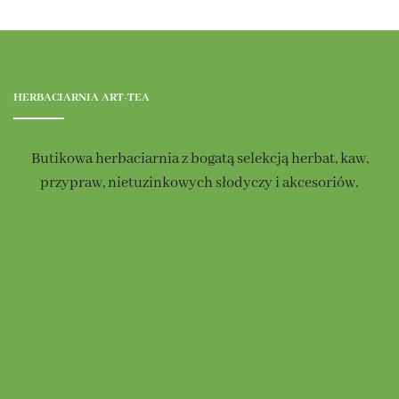
HERBACIARNIA ART-TEA
Butikowa herbaciarnia z bogatą selekcją herbat, kaw,
przypraw, nietuzinkowych słodyczy i akcesoriów.