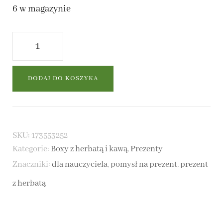
6 w magazynie
ilość
Egzotyczna
Przygoda
DODAJ DO KOSZYKA
-
box
prezentowy
SKU:
173553252
Kategorie:
Boxy z herbatą i kawą
,
Prezenty
Znaczniki:
dla nauczyciela
,
pomysł na prezent
,
prezent
z herbatą