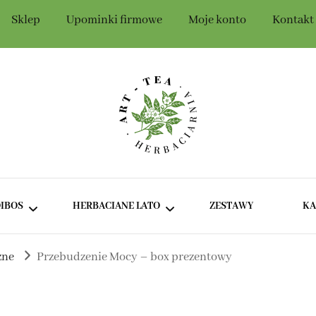
Sklep
Upominki firmowe
Moje konto
Kontakt
Szczegóły konta
t-Tea
IBOS
HERBACIANE LATO
ZESTAWY
K
zne
Przebudzenie Mocy – box prezentowy
ROOIBOS BEZ DODATKÓW
ZIELONE I BIAŁE HERBATY
NA LATO
ROOIBOS SMAKOWY
CIEMNE HERBATY NA LATO