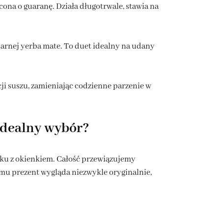
ona o guaranę. Działa długotrwale, stawia na
ndarnej yerba mate. To duet idealny na udany
ji suszu, zamieniając codzienne parzenie w
idealny wybór?
ku z okienkiem. Całość przewiązujemy
emu prezent wygląda niezwykle oryginalnie,