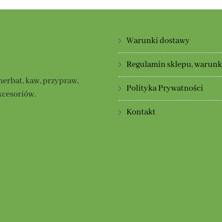
Warunki dostawy
Regulamin sklepu, warunki
herbat, kaw, przypraw,
Polityka Prywatności
kcesoriów.
Kontakt