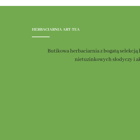
HERBACIARNIA ART-TEA
Butikowa herbaciarnia z bogatą selekcją 
nietuzinkowych słodyczy i a