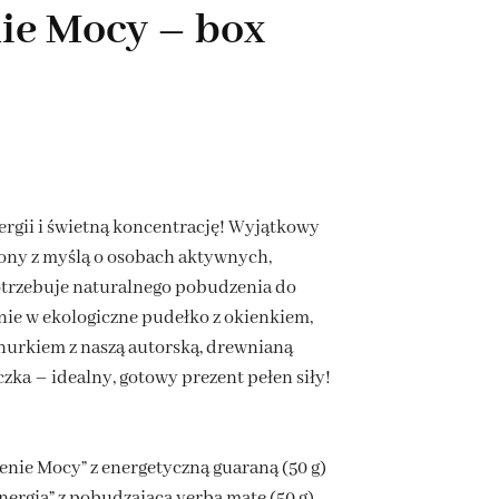
ie Mocy – box
KAWA Z NATURALNYMI
DROBNE UPOMINKI
DODATKAMI
BOXY Z HERBATĄ I KAWĄ
ZESTAWY PREZENTOWE
PREMIUM
ergii i świetną koncentrację! Wyjątkowy
ny z myślą o osobach aktywnych,
otrzebuje naturalnego pobudzenia do
nie w ekologiczne pudełko z okienkiem,
urkiem z naszą autorską, drewnianą
czka – idealny, gotowy prezent pełen siły!
enie Mocy” z energetyczną guaraną (50 g)
Energia” z pobudzającą yerba mate (50 g)