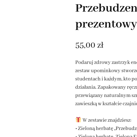
Przebudzen
HERBATY OWOCOWE NA
LATO
prezentowy
ROOIBOS NA LATO
55,00
zł
TA EARL GREY
Podaruj zdrowy zastrzyk en
ATY ROZKWITAJĄCE
zestaw upominkowy stworzo
studentach i każdym, kto p
działania. Zapakowany ręcz
przewiązany naturalnym szn
zawieszką w kształcie czajni
W zestawie znajdziesz:
• Zieloną herbatę „Przebudz
• Zieloną herbatę „Zielona 