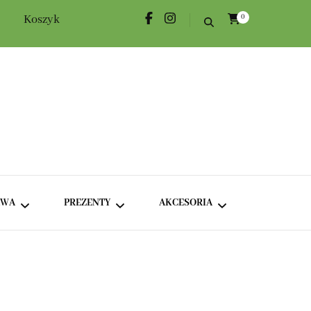
Koszyk
0
AWA
PREZENTY
AKCESORIA
KAWA KLASYCZNA
ROŻKI HERBACIANE
DODATKI
KAWA SMAKOWA
BOXY TEMATYCZNE