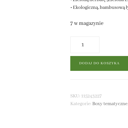
• Ekologiczną, bambusową 
7 w magazynie
 MATE NATURALNA
ilość
 MATE Z DODATKAMI
Przebudzenie
Mocy
DODAJ DO KOSZYKA
-
box
prezentowy
SKU:
115243227
Kategorie:
Boxy tematyczne