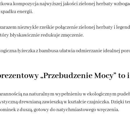
tkowa kompozycja najwyższej jakości zielonej herbaty wzbogac
 spadku energii.
a zarazem niezwykle rześkie połączenie zielonej herbaty i lege
tóry błyskawicznie redukuje zmęczenie.
ogiczna łyżeczka z bambusa ułatwia odmierzanie idealnej porc
prezentowy „Przebudzenie Mocy” to 
tarannością na naturalnym wypełnieniu w ekologicznym pudeł
styczną drewnianą zawieszką w kształcie czajniczka. Dzięki t
pominek z duszą, gotowy do natychmiastowego wręczenia.