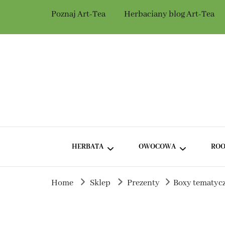
Poznaj Art-Tea
Herbaciany blog Art-Tea
Herbaciarnia Ar
Herbata dla Ciebie i na prezent.
HERBATA
OWOCOWA
ROO
Home
Sklep
Prezenty
Boxy tematyc
ZIELONA HERBATA BEZ
HERBATA OWOCOWA Z
DODATKÓW
HIBISKUSEM
ZIELONA HERBATA