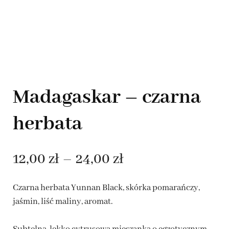
Madagaskar – czarna
herbata
Zakres
12,00
zł
–
24,00
zł
cen:
Czarna herbata Yunnan Black, skórka pomarańczy,
od
jaśmin, liść maliny, aromat.
12,00 zł