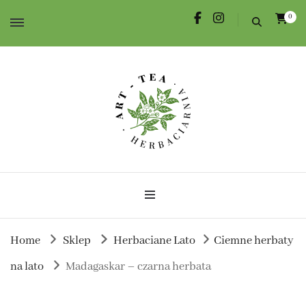
0
Herbata dla Ciebie i na prezent.
Herbaciarnia Art-Tea
Home
Sklep
Herbaciane Lato
Ciemne herbaty
na lato
Madagaskar – czarna herbata