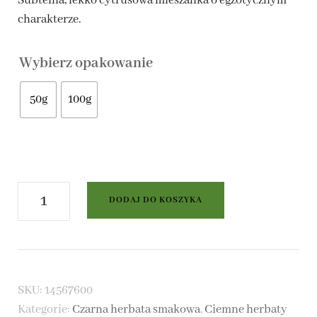
Subtelna, lekko cytrusowa mieszanka o egzotycznym
charakterze.
do
24,00 zł
Wybierz opakowanie
50g
100g
ilość
DODAJ DO KOSZYKA
Madagaskar
-
czarna
SKU:
14567600
herbata
Kategorie:
Czarna herbata smakowa
,
Ciemne herbaty