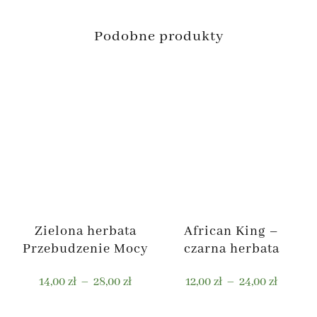
Podobne produkty
Zielona herbata
African King –
Przebudzenie Mocy
czarna herbata
Zakres
Zakres
14,00
zł
–
28,00
zł
12,00
zł
–
24,00
zł
cen:
cen:
od
od
Ten
Ten