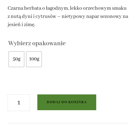
Czarna herbata o łagodnym, lekko orzechowym smaku
do
z nutą dyni i cytrusów – nietypowy napar sezonowy na
22,00 zł
jesień i zimę.
Wybierz opakowanie
50g
100g
ilość
DODAJ DO KOSZYKA
Czarna
herbata
-