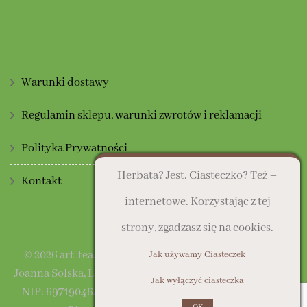
Warunki dostawy
Regulamin sklepu, warunki zwrotów i reklamacji
Polityka Prywatności
Herbata? Jest. Ciasteczko? Też –
Kontakt
internetowe. Korzystając z tej
strony, zgadzasz się na cookies.
© 2026 art-tea.pl | Sklep prowadzony przez: Art Deco
Jak używamy Ciasteczek
Joanna Solska, Lasocice, ul. Słoneczna 16, 64-100 Leszno |
Jak wyłączyć ciasteczka
NIP: 6971904641
Blossom Fashion Pro | Developed By