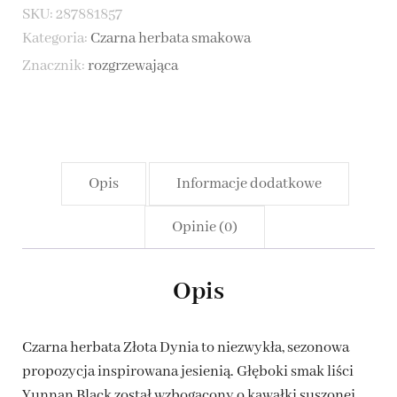
SKU:
287881857
Złota
Kategoria:
Czarna herbata smakowa
Dynia
Znacznik:
rozgrzewająca
Opis
Informacje dodatkowe
Opinie (0)
Opis
Czarna herbata Złota Dynia to niezwykła, sezonowa
propozycja inspirowana jesienią. Głęboki smak liści
Yunnan Black został wzbogacony o kawałki suszonej