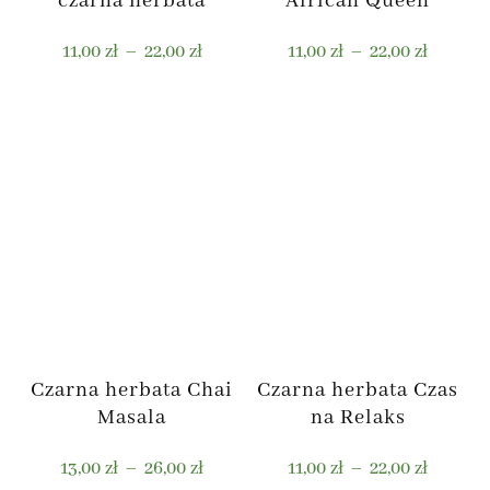
czarna herbata
African Queen
Zakres
Zakres
11,00
zł
–
22,00
zł
11,00
zł
–
22,00
zł
cen:
cen:
od
od
Ten
Ten
11,00 zł
11,00 zł
produkt
produkt
do
do
ma
ma
22,00 zł
22,00 zł
wiele
wiele
wariantów.
wariantów.
Opcje
Opcje
można
można
wybrać
wybrać
na
na
stronie
stronie
Czarna herbata Chai
Czarna herbata Czas
produktu
produktu
Masala
na Relaks
Zakres
Zakres
13,00
zł
–
26,00
zł
11,00
zł
–
22,00
zł
cen:
cen: