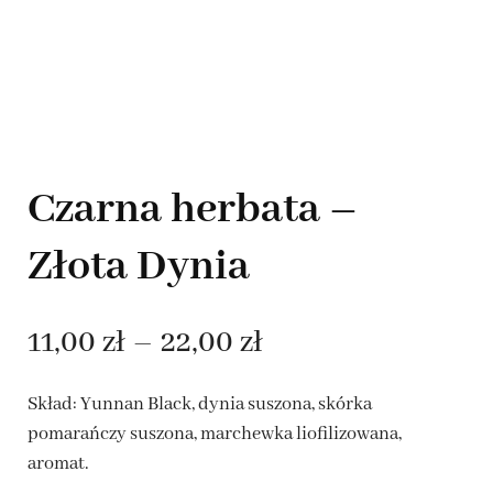
Czarna herbata –
Złota Dynia
Zakres
11,00
zł
–
22,00
zł
cen:
Skład: Yunnan Black, dynia suszona, skórka
od
pomarańczy suszona, marchewka liofilizowana,
aromat.
11,00 zł