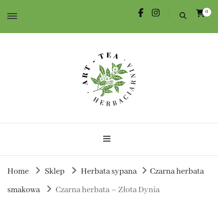
0
Herbata dla Ciebie i na prezent.
Herbaciarnia Art-Tea
Home
Sklep
Herbata sypana
Czarna herbata
smakowa
Czarna herbata – Złota Dynia