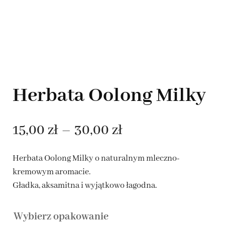
Herbata Oolong Milky
Zakres
15,00
zł
–
30,00
zł
cen:
Herbata Oolong Milky o naturalnym mleczno-
od
kremowym aromacie.
Gładka, aksamitna i wyjątkowo łagodna.
15,00 zł
Wybierz opakowanie
do