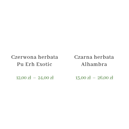
Czerwona herbata
Czarna herbata
Pu Erh Exotic
Alhambra
Zakres
Zakres
12,00
zł
–
24,00
zł
13,00
zł
–
26,00
zł
cen:
cen:
od
od
Ten
Ten
12,00 zł
13,00 zł
produkt
produkt
do
do
ma
ma
24,00 zł
26,00 zł
wiele
wiele
wariantów.
wariantów.