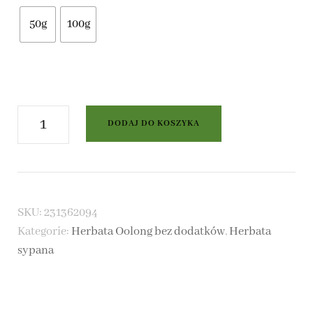
30,00 zł
50g
100g
ilość
DODAJ DO KOSZYKA
Herbata
Oolong
Milky
SKU:
231362094
Kategorie:
Herbata Oolong bez dodatków
,
Herbata
sypana