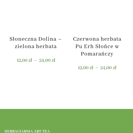
Opcje
Opcje
można
można
wybrać
wybrać
na
na
stronie
stronie
Słoneczna Dolina –
Czerwona herbata
produktu
produktu
zielona herbata
Pu Erh Słońce w
Pomarańczy
Zakres
12,00
zł
–
24,00
zł
Zakres
cen:
12,00
zł
–
24,00
zł
cen:
od
Ten
od
12,00 zł
Ten
produkt
12,00 zł
do
produkt
ma
do
24,00 zł
ma
wiele
24,00 zł
wiele
wariantów.
wariantów.
Opcje
Opcje
można
można
wybrać
HERBACIARNIA ART-TEA