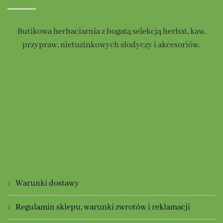
wybrać
na
na
stronie
Butikowa herbaciarnia z bogatą selekcją herbat, kaw,
stronie
produktu
przypraw, nietuzinkowych słodyczy i akcesoriów.
produktu
Warunki dostawy
Regulamin sklepu, warunki zwrotów i reklamacji