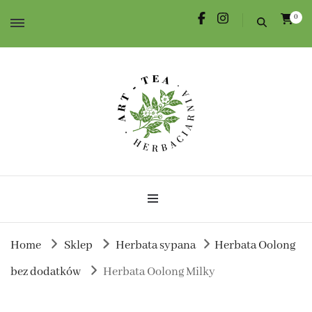
0
Herbata dla Ciebie i na prezent.
Herbaciarnia Art-Tea
Home
Sklep
Herbata sypana
Herbata Oolong
bez dodatków
Herbata Oolong Milky