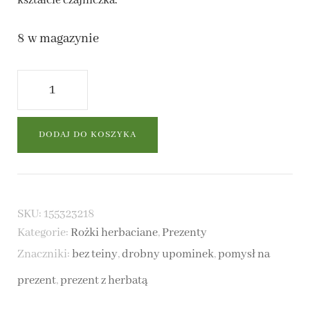
kształcie czajniczka.
8 w magazynie
ilość
Rożek
z
DODAJ DO KOSZYKA
herbatą
-
Owocowe
SKU:
155323218
Kategorie:
Rożki herbaciane
,
Prezenty
Niebo
Znaczniki:
bez teiny
,
drobny upominek
,
pomysł na
prezent
,
prezent z herbatą