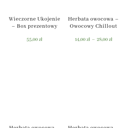
Wieczorne Ukojenie
Herbata owocowa –
– Box prezentowy
Owocowy Chillout
Zakres
55,00
zł
14,00
zł
–
28,00
zł
cen:
od
Ten
14,00 zł
produkt
do
ma
28,00 zł
wiele
wariantów.
Opcje
można
wybrać
na
stronie
Herbata owocowa –
Herbata owocowa –