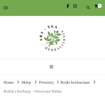
0
Herbata dla Ciebie i na prezent.
Herbaciarnia Art-Tea
Home
Sklep
Prezenty
Rożki herbaciane
Rożek z herbatą – Owocowe Niebo