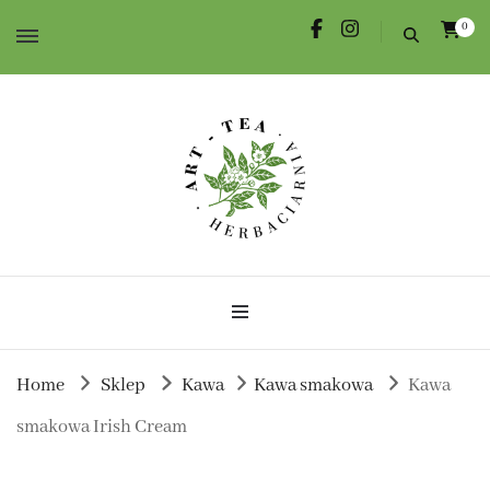
0
Herbata dla Ciebie i na prezent.
Herbaciarnia Art-Tea
Home
Sklep
Kawa
Kawa smakowa
Kawa
smakowa Irish Cream