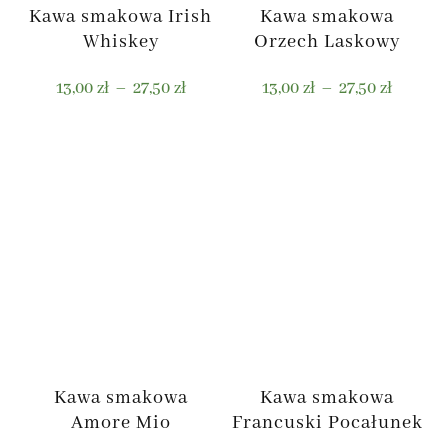
Kawa smakowa Irish
Kawa smakowa
Whiskey
Orzech Laskowy
Zakres
Zakres
13,00
zł
–
27,50
zł
13,00
zł
–
27,50
zł
cen:
cen:
od
od
Ten
Ten
13,00 zł
13,00 zł
produkt
produkt
do
do
ma
ma
27,50 zł
27,50 zł
wiele
wiele
wariantów.
wariantów.
Opcje
Opcje
można
można
wybrać
wybrać
na
na
stronie
stronie
Kawa smakowa
Kawa smakowa
produktu
produktu
Amore Mio
Francuski Pocałunek