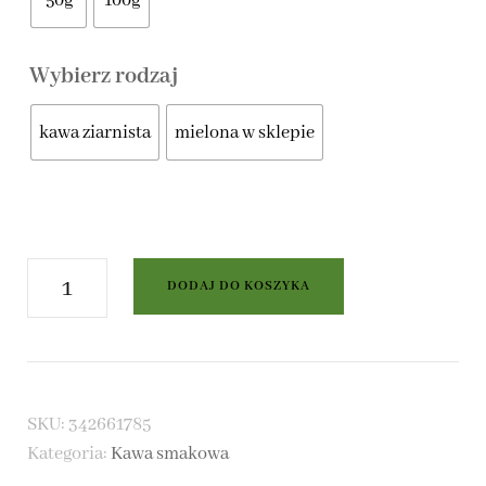
50g
100g
Wybierz rodzaj
kawa ziarnista
mielona w sklepie
ilość
DODAJ DO KOSZYKA
Kawa
smakowa
Irish
SKU:
342661785
Cream
Kategoria:
Kawa smakowa