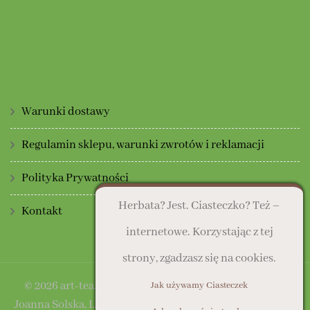
Warunki dostawy
Regulamin sklepu, warunki zwrotów i reklamacji
Polityka Prywatności
Herbata? Jest. Ciasteczko? Też –
Kontakt
internetowe. Korzystając z tej
strony, zgadzasz się na cookies.
© 2026 art-tea.pl | Sklep prowadzony przez: Art Deco
Jak używamy Ciasteczek
Joanna Solska, Lasocice, ul. Słoneczna 16, 64-100 Leszno |