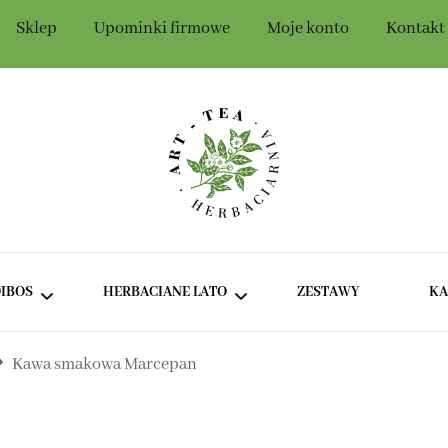
Sklep
Upominki firmowe
Moje konto
Kontakt
Szczegóły konta
t-Tea
IBOS
HERBACIANE LATO
ZESTAWY
K
Kawa smakowa Marcepan
ROOIBOS BEZ DODATKÓW
ZIELONE I BIAŁE HERBATY
NA LATO
ROOIBOS SMAKOWY
CIEMNE HERBATY NA LATO