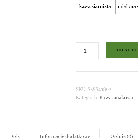
kawa ziarnista
mielona 
 MATE NATURALNA
ilość
DODAJ DO
 MATE Z DODATKAMI
Kawa
smakowa
Marcepan
SKU:
858841803
Kategoria:
Kawa smakowa
Opis
Informacje dodatkowe
Opinie (0)