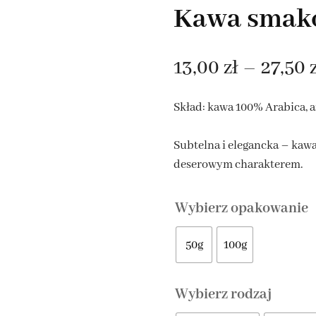
Kawa smak
HERBATY OWOCOWE NA
LATO
13,00
zł
–
27,50
ROOIBOS NA LATO
TA EARL GREY
Skład: kawa 100% Arabica, 
Subtelna i elegancka – ka
ATY ROZKWITAJĄCE
deserowym charakterem.
Wybierz opakowanie
50g
100g
Wybierz rodzaj