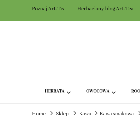
Poznaj Art-Tea
Herbaciany blog Art-Tea
Herbaciarnia Ar
Herbata dla Ciebie i na prezent.
HERBATA
OWOCOWA
ROO
Home
Sklep
Kawa
Kawa smakowa
ZIELONA HERBATA BEZ
HERBATA OWOCOWA Z
DODATKÓW
HIBISKUSEM
ZIELONA HERBATA