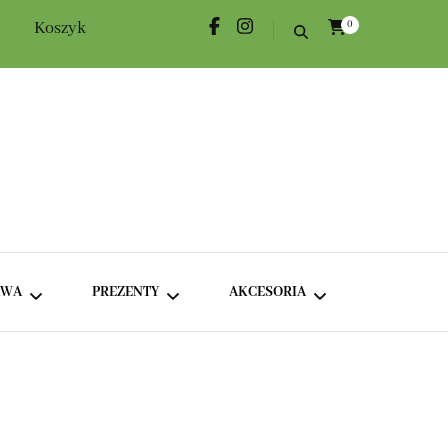
Koszyk
0
AWA
PREZENTY
AKCESORIA
KAWA KLASYCZNA
ROŻKI HERBACIANE
DODATKI
KAWA SMAKOWA
BOXY TEMATYCZNE