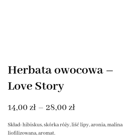
Herbata owocowa –
Love Story
Zakres
14,00
zł
–
28,00
zł
cen:
Skład: hibiskus, skórka róży, liść lipy, aronia, malina
od
liofilizowana, aromat.