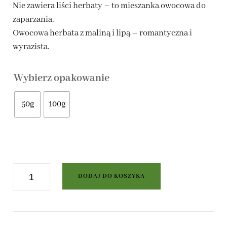
Nie zawiera liści herbaty – to mieszanka owocowa do
14,00 zł
zaparzania.
Owocowa herbata z maliną i lipą – romantyczna i
do
wyrazista.
28,00 zł
Wybierz opakowanie
50g
100g
ilość
DODAJ DO KOSZYKA
Herbata
owocowa