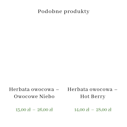
Podobne produkty
Herbata owocowa –
Herbata owocowa –
Owocowe Niebo
Hot Berry
Zakres
Zakres
13,00
zł
–
26,00
zł
14,00
zł
–
28,00
zł
cen:
cen:
od
od
Ten
Ten