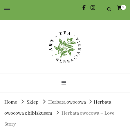
0
Herbata dla Ciebie i na prezent.
Herbaciarnia Art-Tea
Home
Sklep
Herbata owocowa
Herbata
owocowa z hibiskusem
Herbata owocowa – Love
Story