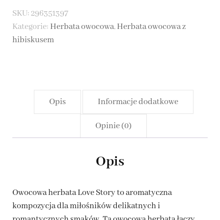
-
SKU:
296351397
Love
Kategorie:
Herbata owocowa
,
Herbata owocowa z
Story
hibiskusem
Opis
Informacje dodatkowe
Opinie (0)
Opis
Owocowa herbata Love Story to aromatyczna
kompozycja dla miłośników delikatnych i
romantycznych smaków. Ta owocowa herbata łączy