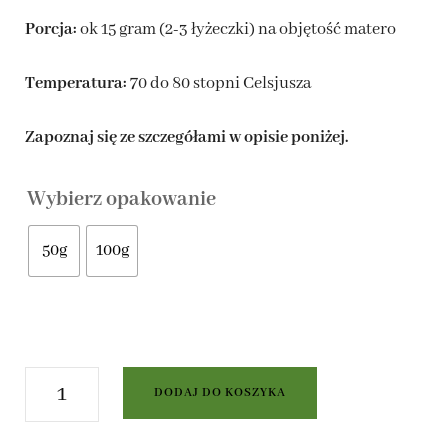
14,00 zł
Porcja:
ok 15 gram (2-3 łyżeczki) na objętość matero
Temperatura:
70 do 80 stopni Celsjusza
Zapoznaj się ze szczegółami w opisie poniżej.
Wybierz opakowanie
50g
100g
ilość
DODAJ DO KOSZYKA
Yerba