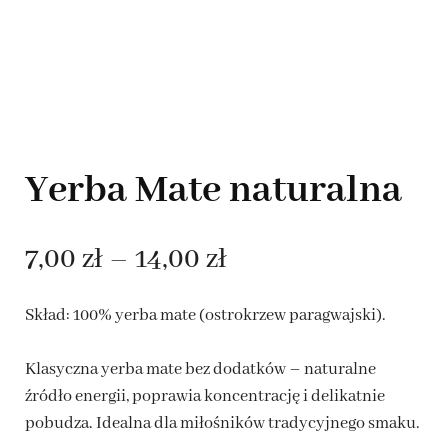
Yerba Mate naturalna
Zakres
7,00
zł
–
14,00
zł
cen:
Skład: 100% yerba mate (ostrokrzew paragwajski).
od
Klasyczna yerba mate bez dodatków – naturalne
7,00 zł
źródło energii, poprawia koncentrację i delikatnie
pobudza. Idealna dla miłośników tradycyjnego smaku.
do