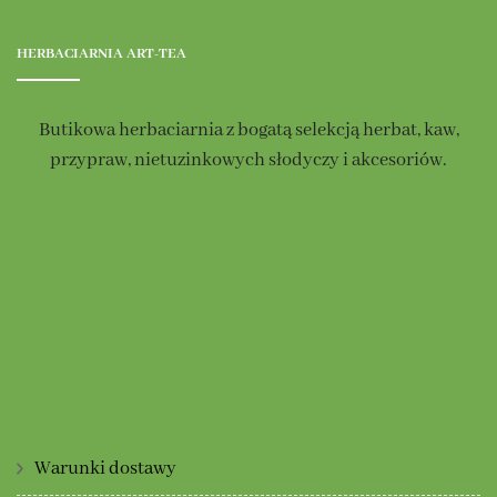
Opcje
Opcje
można
można
HERBACIARNIA ART-TEA
wybrać
wybrać
na
na
Butikowa herbaciarnia z bogatą selekcją herbat, kaw,
stronie
stronie
przypraw, nietuzinkowych słodyczy i akcesoriów.
produktu
produktu
Warunki dostawy