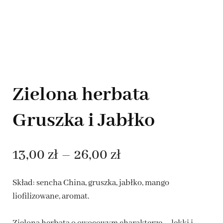
Zielona herbata
Gruszka i Jabłko
Zakres
13,00
zł
–
26,00
zł
cen:
Skład: sencha China, gruszka, jabłko, mango
od
liofilizowane, aromat.
13,00 zł