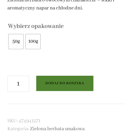
Zielona herbata o owocowym charakterze – lekki i
aromatyczny napar na chłodne dni.
do
26,00 zł
Wybierz opakowanie
50g
100g
ilość
DODAJ DO KOSZYKA
Zielona
herbata
Gruszka
SKU:
474941271
i
Kategoria:
Zielona herbata smakowa