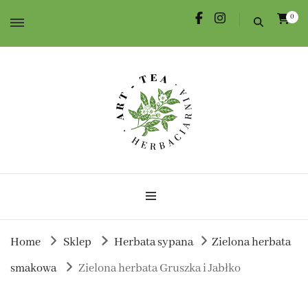
0
Herbata dla Ciebie i na prezent.
Herbaciarnia Art-Tea
Home
Sklep
Herbata sypana
Zielona herbata
smakowa
Zielona herbata Gruszka i Jabłko