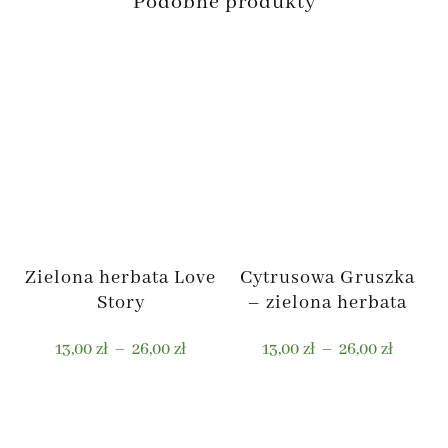
Podobne produkty
Zielona herbata Love
Cytrusowa Gruszka
Story
– zielona herbata
Zakres
Zakres
13,00
zł
–
26,00
zł
13,00
zł
–
26,00
zł
cen:
cen:
od
od
Ten
Ten
13,00 zł
13,00 zł
produkt
produkt
do
do