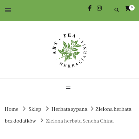
0
Herbata dla Ciebie i na prezent.
Herbaciarnia Art-Tea
Home
Sklep
Herbata sypana
Zielona herbata
bez dodatków
Zielona herbata Sencha China