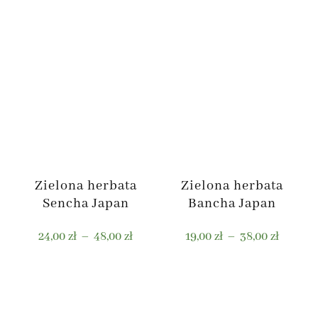
Zielona herbata
Zielona herbata
Sencha Japan
Bancha Japan
Zakres
Zakres
24,00
zł
–
48,00
zł
19,00
zł
–
38,00
zł
cen:
cen:
od
od
Ten
Ten
24,00 zł
19,00 zł
produkt
produkt
do
do
ma
ma