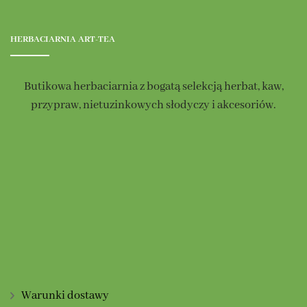
Opcje
Opcje
można
można
wybrać
HERBACIARNIA ART-TEA
wybrać
na
na
stronie
Butikowa herbaciarnia z bogatą selekcją herbat, kaw,
stronie
produktu
przypraw, nietuzinkowych słodyczy i akcesoriów.
produktu
Warunki dostawy