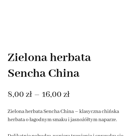
Zielona herbata
Sencha China
Zakres
8,00
zł
–
16,00
zł
cen:
Zielona herbata Sencha China – klasyczna chińska
od
herbata o łagodnym smaku i jasnożółtym naparze.
8,00 zł