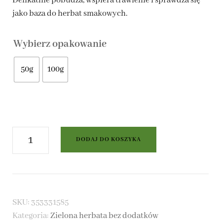
Delikatnie pobudza, wspiera trawienie i sprawdza się
jako baza do herbat smakowych.
do
16,00 zł
Wybierz opakowanie
50g
100g
ilość
DODAJ DO KOSZYKA
Zielona
herbata
Sencha
SKU:
353331585
China
Kategoria:
Zielona herbata bez dodatków