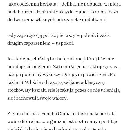
jako codzienna herbata – delikatnie pobudza, wspiera
metabolizm i działa antyoksydacyjnie. To dobra baza
do tworzenia własnych mieszanek z dodatkami.
Gdy zaparzysz ją po raz pierwszy – pobudzi, zaś a
drugim zaparzeniem – uspokoi.
Jest kolejną chińską herbatą zieloną, której liści nie
poddaje się mieleniu. Za to po ścięciu traktuje gorącą
parą, a potem by wysuszyć gorącym powietrzem. Po
takim SPA liście od razu są zwijane w klasyczny
stożkowaty kształt. Nie leżakują, przez co nie utleniają
się i zachowują swoje walory.
Zielona herbata Sencha China to doskonała herbata,
wobec której nasz organizm jest bezbronny i poddaje
się jej działaniu niemal na każdym polu. Sencha