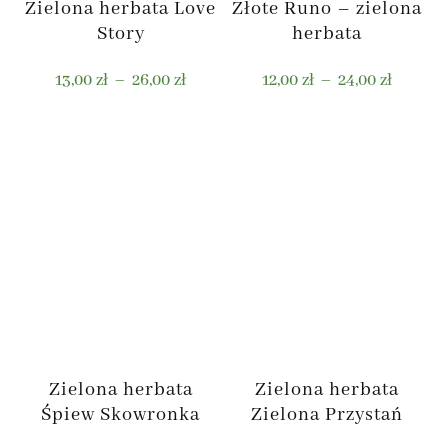
Zielona herbata Love
Złote Runo – zielona
Story
herbata
Zakres
Zakres
13,00
zł
–
26,00
zł
12,00
zł
–
24,00
zł
cen:
cen:
od
od
Ten
Ten
13,00 zł
12,00 zł
produkt
produkt
do
do
ma
ma
26,00 zł
24,00 zł
wiele
wiele
wariantów.
wariantów.
Opcje
Opcje
można
można
wybrać
wybrać
na
na
stronie
stronie
Zielona herbata
Zielona herbata
produktu
produktu
Śpiew Skowronka
Zielona Przystań