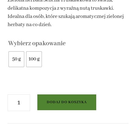
Zielona herbata Sencha Truskawkowa to świeża,
delikatna kompozycja z wyraźną nutą truskawki.
do
Idealna dla osób, które szukają aromatycznej zielonej
24,00 zł
herbaty na co dzień.
Wybierz opakowanie
50 g
100 g
ilość
DODAJ DO KOSZYKA
Zielona
herbata
Sencha