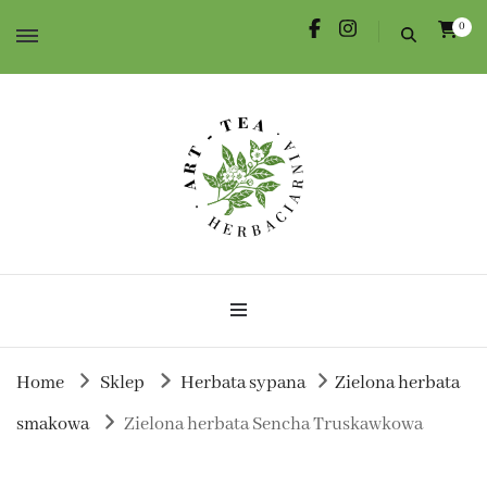
0
Herbata dla Ciebie i na prezent.
Herbaciarnia Art-Tea
Home
Sklep
Herbata sypana
Zielona herbata
smakowa
Zielona herbata Sencha Truskawkowa