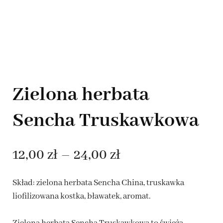
Zielona herbata
Sencha Truskawkowa
Zakres
12,00
zł
–
24,00
zł
cen:
Skład: zielona herbata Sencha China, truskawka
od
liofilizowana kostka, bławatek, aromat.
12,00 zł