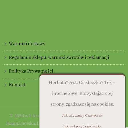
Warunki dostawy
Regulamin sklepu, warunki zwrotów i reklamacji
Polityka Prywatności
Herbata? Jest. Ciasteczko? Też –
Kontakt
internetowe. Korzystając z tej
strony, zgadzasz się na cookies.
© 2026 art-tea.pl | Sklep prowadzony przez: Art Deco
Jak używamy Ciasteczek
Joanna Solska, Lasocice, ul. Słoneczna 16, 64-100 Leszno |
Jak wyłączyć ciasteczka