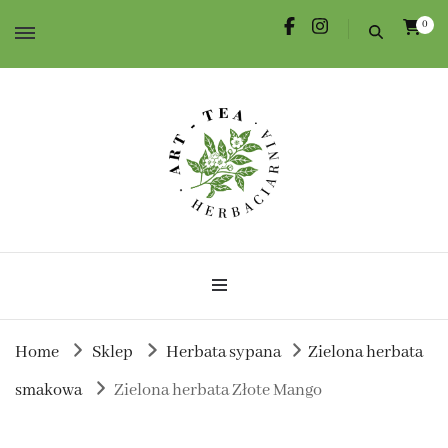
0
Herbata dla Ciebie i na prezent.
Herbaciarnia Art-Tea
Home
Sklep
Herbata sypana
Zielona herbata
smakowa
Zielona herbata Złote Mango