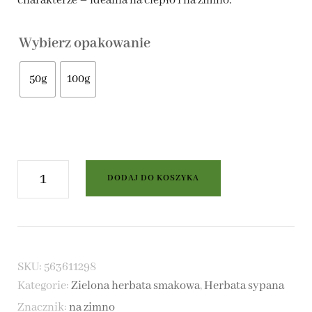
charakterze – idealna na ciepło i na zimno.
do
Wybierz opakowanie
24,00 zł
50g
100g
ilość
DODAJ DO KOSZYKA
Zielona
herbata
Złote
SKU:
563611298
Mango
Kategorie:
Zielona herbata smakowa
,
Herbata sypana
Znacznik:
na zimno