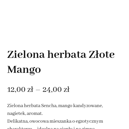
Zielona herbata Złote
Mango
Zakres
12,00
zł
–
24,00
zł
cen:
Zielona herbata Sencha, mango kandyzowane,
od
nagietek, aromat.
Delikatna, owocowa mieszanka o egzotycznym
12,00 zł