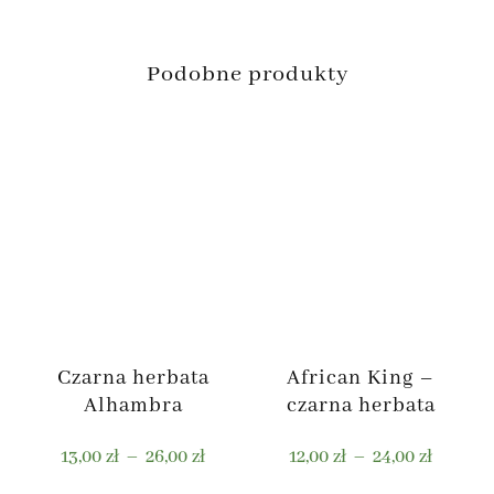
Podobne produkty
Czarna herbata
African King –
Alhambra
czarna herbata
Zakres
Zakres
13,00
zł
–
26,00
zł
12,00
zł
–
24,00
zł
cen:
cen: