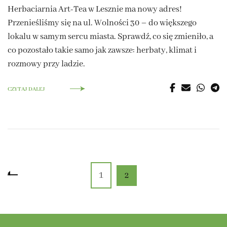
Herbaciarnia Art-Tea w Lesznie ma nowy adres!
Przenieśliśmy się na ul. Wolności 30 – do większego
lokalu w samym sercu miasta. Sprawdź, co się zmieniło, a
co pozostało takie samo jak zawsze: herbaty, klimat i
rozmowy przy ladzie.
CZYTAJ DALEJ
Stronicowanie
Page
1
Page
2
wpisów