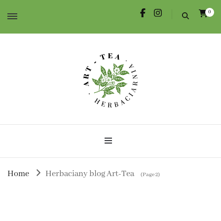
0
Herbata dla Ciebie i na prezent.
Herbaciarnia Art-Tea
Home
Herbaciany blog Art-Tea
(Page 2)