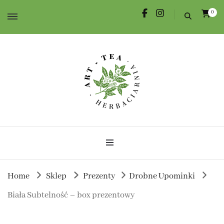
0
Herbata dla Ciebie i na prezent.
Herbaciarnia Art-Tea
Home
Sklep
Prezenty
Drobne Upominki
Biała Subtelność – box prezentowy