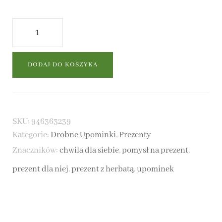
ilość
Biała
Subtelność
DODAJ DO KOSZYKA
-
box
prezentowy
SKU:
946363239
Kategorie:
Drobne Upominki
,
Prezenty
Znaczników:
chwila dla siebie
,
pomysł na prezent
,
prezent dla niej
,
prezent z herbatą
,
upominek