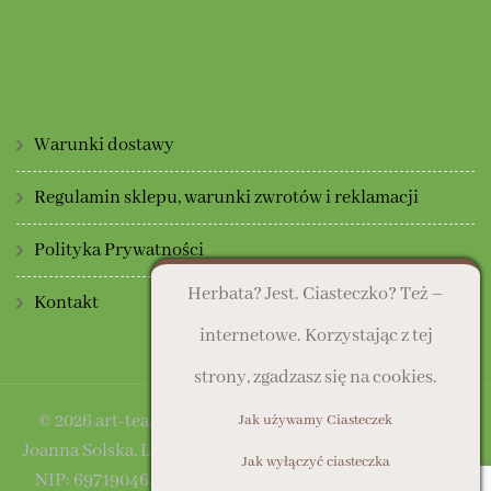
Warunki dostawy
Regulamin sklepu, warunki zwrotów i reklamacji
Polityka Prywatności
Herbata? Jest. Ciasteczko? Też –
Kontakt
internetowe. Korzystając z tej
strony, zgadzasz się na cookies.
© 2026 art-tea.pl | Sklep prowadzony przez: Art Deco
Jak używamy Ciasteczek
Joanna Solska, Lasocice, ul. Słoneczna 16, 64-100 Leszno |
Jak wyłączyć ciasteczka
NIP: 6971904641
Blossom Fashion Pro | Developed By