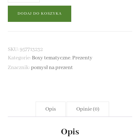
Kawa
do
DODAJ DO KOSZYKA
książki
-
box
SKU:
957713232
Kategorie:
Boxy tematyczne
,
Prezenty
prezentowy
Znacznik:
pomysł na prezent
Opis
Opinie (0)
Opis