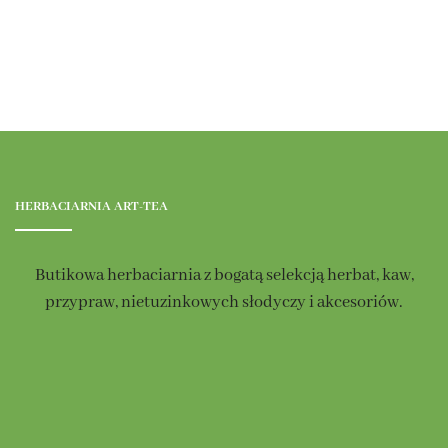
HERBACIARNIA ART-TEA
Butikowa herbaciarnia z bogatą selekcją herbat, kaw,
przypraw, nietuzinkowych słodyczy i akcesoriów.