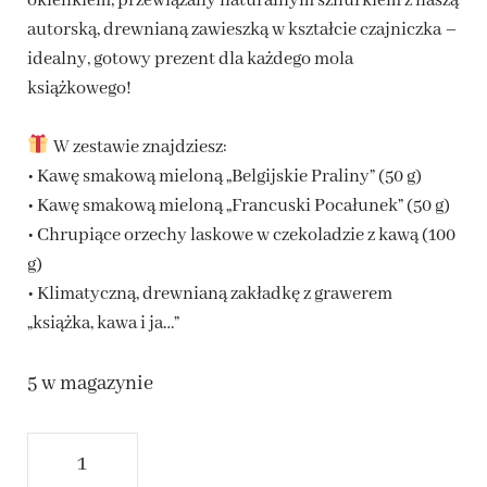
okienkiem, przewiązany naturalnym sznurkiem z naszą
autorską, drewnianą zawieszką w kształcie czajniczka –
idealny, gotowy prezent dla każdego mola
książkowego!
W zestawie znajdziesz:
• Kawę smakową mieloną „Belgijskie Praliny” (50 g)
• Kawę smakową mieloną „Francuski Pocałunek” (50 g)
• Chrupiące orzechy laskowe w czekoladzie z kawą (100
g)
• Klimatyczną, drewnianą zakładkę z grawerem
„książka, kawa i ja…”
5 w magazynie
ilość