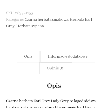
-
SKU:
289921153
czarna
Kategorie:
Czarna herbata smakowa
,
Herbata Earl
herbata
Grey
,
Herbata sypana
Opis
Informacje dodatkowe
Opinie (0)
Opis
Czarna herbata Earl Grey Lady Grey to łagodniejsza,
bardziej cytrusowa odsłona klasycznego Earl Greya.