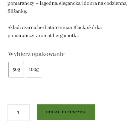
pomarańczy – łagodna, elegancka i dobra na codzienną
11,00 zł
filiżankę.
do
Skład: czarna herbata Yunnan Black, skórka
22,00 zł
pomarańczy, aromat bergamotki.
Wybierz opakowanie
50g
100g
ilość
DODAJ DO KOSZYKA
Lady
Grey