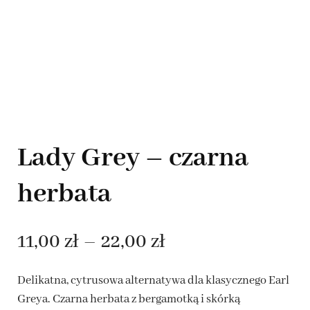
Lady Grey – czarna
herbata
Zakres
11,00
zł
–
22,00
zł
cen:
Delikatna, cytrusowa alternatywa dla klasycznego Earl
od
Greya. Czarna herbata z bergamotką i skórką