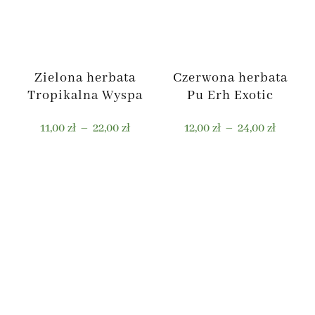
Zielona herbata
Czerwona herbata
Tropikalna Wyspa
Pu Erh Exotic
Zakres
Zakres
11,00
zł
–
22,00
zł
12,00
zł
–
24,00
zł
cen:
cen:
od
od
Ten
Ten
11,00 zł
12,00 zł
produkt
produkt
do
do
ma
ma
22,00 zł
24,00 zł
wiele
wiele
wariantów.
wariantów.
Opcje
Opcje
można
można
wybrać
wybrać
na
na