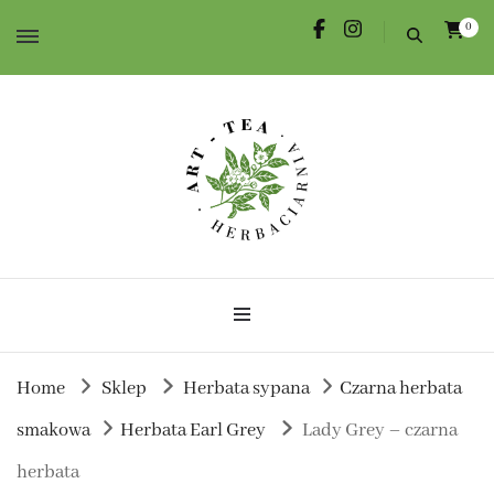
0
Herbata dla Ciebie i na prezent.
Herbaciarnia Art-Tea
Home
Sklep
Herbata sypana
Czarna herbata
smakowa
Herbata Earl Grey
Lady Grey – czarna
herbata