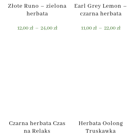
Złote Runo – zielona
Earl Grey Lemon –
herbata
czarna herbata
Zakres
Zakres
12,00
zł
–
24,00
zł
11,00
zł
–
22,00
zł
cen:
cen:
od
od
Ten
Ten
12,00 zł
11,00 zł
produkt
produkt
do
do
ma
ma
24,00 zł
22,00 zł
wiele
wiele
wariantów.
wariantów.
Opcje
Opcje
można
można
wybrać
wybrać
na
na
stronie
stronie
Czarna herbata Czas
Herbata Oolong
produktu
produktu
na Relaks
Truskawka