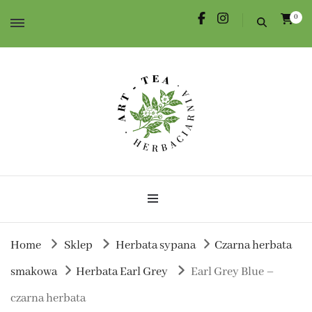
0
Herbata dla Ciebie i na prezent.
Herbaciarnia Art-Tea
Home
Sklep
Herbata sypana
Czarna herbata
smakowa
Herbata Earl Grey
Earl Grey Blue –
czarna herbata