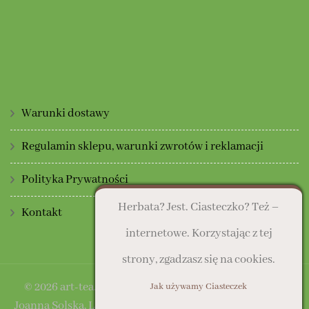
Warunki dostawy
Regulamin sklepu, warunki zwrotów i reklamacji
Polityka Prywatności
Herbata? Jest. Ciasteczko? Też –
Kontakt
internetowe. Korzystając z tej
strony, zgadzasz się na cookies.
© 2026 art-tea.pl | Sklep prowadzony przez: Art Deco
Jak używamy Ciasteczek
Joanna Solska, Lasocice, ul. Słoneczna 16, 64-100 Leszno |