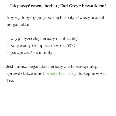
Jak parzyć czarną herbatę Earl Grey z bławatkiem?
Aby wydobyć głębię czarnej herbaty i świeży aromat
bergamotki:
– wsyp 1 łyżeczkę herbaty na filiżankę
– zalej wodą o temperaturze ok. 95°C
– parz przez 3–4 minuty
Jeśli lubisz eleganckie herbaty z cytrusową nutą,
sprawdź także inne
herbaty Earl Grey
dostępne w Art-
Tea.