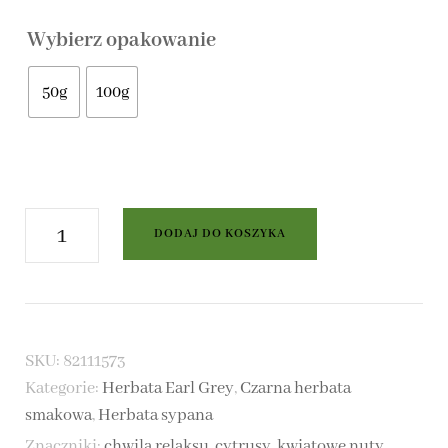
Wybierz opakowanie
50g
100g
ilość
DODAJ DO KOSZYKA
Earl
Grey
Blue
SKU:
82111573
-
Kategorie:
Herbata Earl Grey
,
Czarna herbata
czarna
smakowa
,
Herbata sypana
Znaczniki:
chwila relaksu
,
cytrusy
,
kwiatowe nuty
,