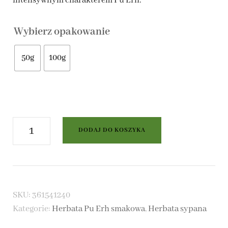
intensywnym charakterem Pu Erh.
do
Wybierz opakowanie
28,00 zł
50g
100g
ilość
DODAJ DO KOSZYKA
Czerwona
herbata
Pu
SKU:
361541240
Erh
Kategorie:
Herbata Pu Erh smakowa
,
Herbata sypana
Talia