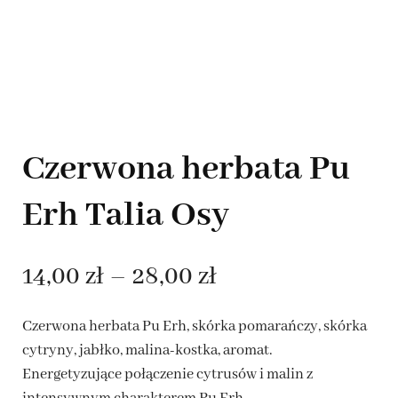
Czerwona herbata Pu
Erh Talia Osy
Zakres
14,00
zł
–
28,00
zł
cen:
Czerwona herbata Pu Erh, skórka pomarańczy, skórka
od
cytryny, jabłko, malina-kostka, aromat.
Energetyzujące połączenie cytrusów i malin z
14,00 zł