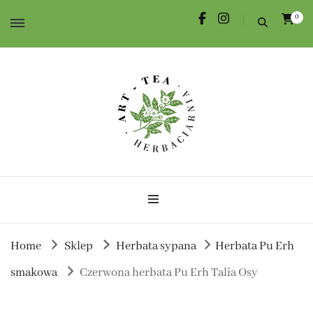
0
Herbata dla Ciebie i na prezent.
Herbaciarnia Art-Tea
Home
Sklep
Herbata sypana
Herbata Pu Erh
smakowa
Czerwona herbata Pu Erh Talia Osy