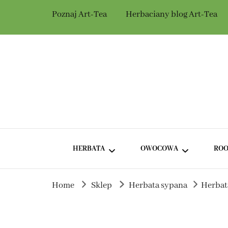
Poznaj Art-Tea
Herbaciany blog Art-Tea
Herbaciarnia Ar
Herbata dla Ciebie i na prezent.
HERBATA
OWOCOWA
ROO
Home
Sklep
Herbata sypana
Herbat
ZIELONA HERBATA BEZ
HERBATA OWOCOWA Z
DODATKÓW
HIBISKUSEM
ZIELONA HERBATA