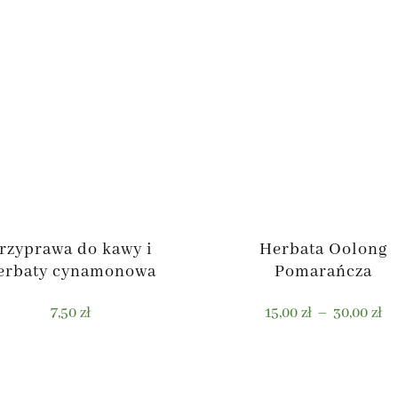
rzyprawa do kawy i
Herbata Oolong
erbaty cynamonowa
Pomarańcza
Za
7,50
zł
15,00
zł
–
30,00
zł
ce
od
Ten
15
produkt
do