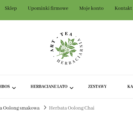
Sklep
Upominki firmowe
Moje konto
Kontakt
Szczegóły konta
t-Tea
IBOS
HERBACIANE LATO
ZESTAWY
K
a Oolong smakowa
Herbata Oolong Chai
ROOIBOS BEZ DODATKÓW
ZIELONE I BIAŁE HERBATY
NA LATO
ROOIBOS SMAKOWY
CIEMNE HERBATY NA LATO