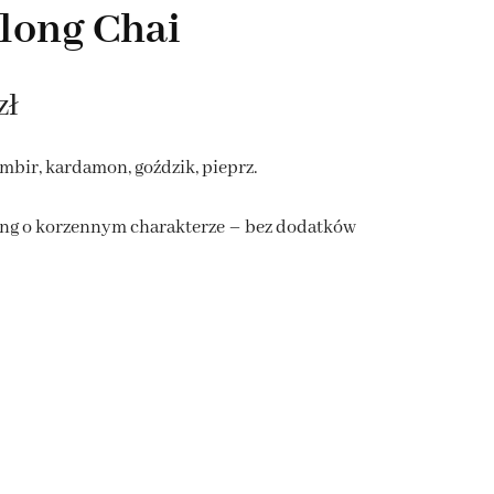
long Chai
KAWA Z NATURALNYMI
DROBNE UPOMINKI
DODATKAMI
BOXY Z HERBATĄ I KAWĄ
Zakres
zł
ZESTAWY PREZENTOWE
PREMIUM
cen:
mbir, kardamon, goździk, pieprz.
od
ong o korzennym charakterze – bez dodatków
15,00 zł
do
30,00 zł