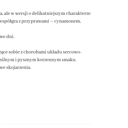
 ale w wersji o delikatniejszym charakterze
e współgra z przyprawami – cynamonem,
we dni.
dzące sobie z chorobami układu sercowo-
o silnym i pysznym korzennym smaku.
we skojarzenia.