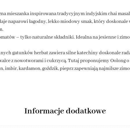
na mieszanka inspirowana tradycyjnym indyjskim chai masala,
daje naparowi łagodny, lekko miodowy smak, który doskonal
m.
matów – tylko naturalne składniki. Idealna na jesienne i zimo
innych gatunków herbat zawiera silne katechiny doskonale ra
 walce z nowotworami i cukrzycą. Tutaj proponujemy Oolong 
, imbir, kardamon, goździk, pieprz zapewniają najmilsze zimo
Informacje dodatkowe