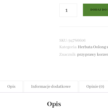
ilość
DODAJ DO
Herbata
Oolong
 MATE NATURALNA
Chai
SKU:
94786606
 MATE Z DODATKAMI
Kategoria:
Herbata Oolong
Znacznik:
przyprawy korze
Opis
Informacje dodatkowe
Opinie (0)
Opis