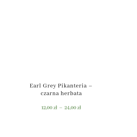
Earl Grey Pikanteria –
czarna herbata
kres
Zakres
12,00
zł
–
24,00
zł
n:
cen:
od
Ten
,00 zł
12,00 zł
produkt
do