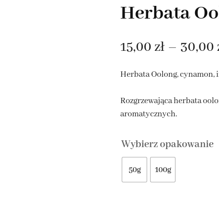
Herbata Oo
HERBATY OWOCOWE NA
LATO
15,00
zł
–
30,00
ROOIBOS NA LATO
TA EARL GREY
Herbata Oolong, cynamon, i
Rozgrzewająca herbata ool
ATY ROZKWITAJĄCE
aromatycznych.
Wybierz opakowanie
50g
100g