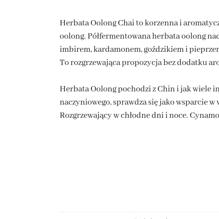
Herbata Oolong Chai to korzenna i aromatycz
oolong. Półfermentowana herbata oolong na
imbirem, kardamonem, goździkiem i pieprze
To rozgrzewająca propozycja bez dodatku aro
Herbata Oolong pochodzi z Chin i jak wiele 
naczyniowego, sprawdza się jako wsparcie w
Rozgrzewający w chłodne dni i noce. Cynamon