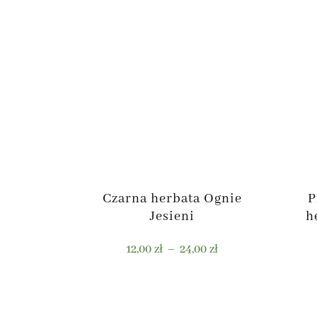
Czarna herbata Ognie
P
Jesieni
h
Zakres
12,00
zł
–
24,00
zł
cen:
od
Ten
12,00 zł
produkt
do