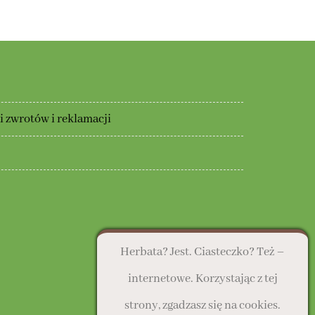
ma
,00 zł
24,00 zł
wiele
wariantów.
Opcje
można
wybrać
na
 zwrotów i reklamacji
stronie
produktu
Herbata? Jest. Ciasteczko? Też –
internetowe. Korzystając z tej
strony, zgadzasz się na cookies.