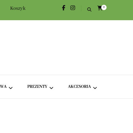
Koszyk
0
AWA
PREZENTY
AKCESORIA
KAWA KLASYCZNA
ROŻKI HERBACIANE
DODATKI
KAWA SMAKOWA
BOXY TEMATYCZNE