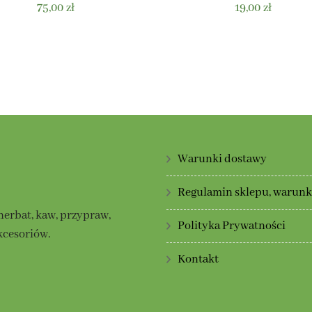
75,00
zł
19,00
zł
Warunki dostawy
Regulamin sklepu, warunki
herbat, kaw, przypraw,
Polityka Prywatności
kcesoriów.
Kontakt