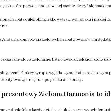
 x 50 g), które pozwolą obdarowanej osobie cieszyć się smakiem
ielona herbata o głębokim, lekko wytrawnym smaku i niskiej za
dnia.
z legendarna kompozycja zielonych herbat z owocowymi dodat
 lekka i zmysłowa zielona herbata o uwodzicielskich która uko
uralny, rzemieślniczy syrop o wyjątkowym, słodko-kwiatowym p
herbaty tworzy z nią duet po prostu doskonały.
 prezentowy Zielona Harmonia to i
damy z dbałością o każdy detal na ekologicznym wypełnieni