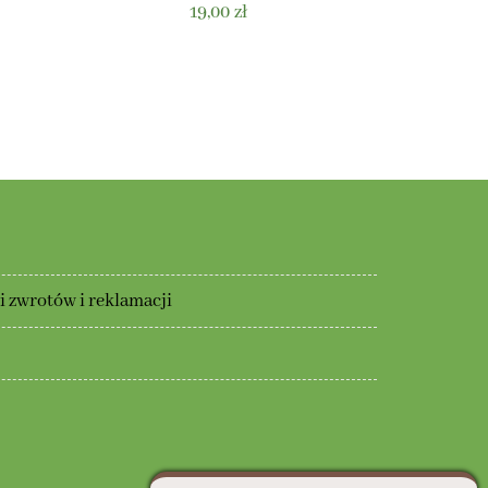
19,00
zł
 zwrotów i reklamacji