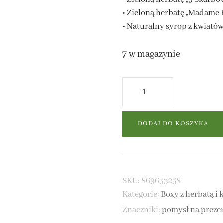
• Zieloną herbatę „Madame B
• Naturalny syrop z kwiatów
7 w magazynie
 MATE NATURALNA
ilość
 MATE Z DODATKAMI
Zielona
Harmonia
DODAJ DO KOSZYKA
-
box
prezentowy
SKU:
869633258
Kategorie:
Boxy z herbatą i 
Znaczniki:
pomysł na preze