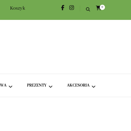
Koszyk
0
AWA
PREZENTY
AKCESORIA
KAWA KLASYCZNA
ROŻKI HERBACIANE
DODATKI
KAWA SMAKOWA
BOXY TEMATYCZNE