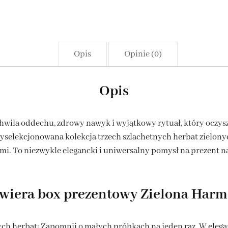
Opis
Opinie (0)
Opis
 chwila oddechu, zdrowy nawyk i wyjątkowy rytuał, który oczys
selekcjonowana kolekcja trzech szlachetnych herbat zielonyc
 To niezwykle elegancki i uniwersalny pomysł na prezent na 
awiera box prezentowy Zielona Harm
h herbat: Zapomnij o małych próbkach na jeden raz. W elega