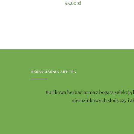
55,00
zł
HERBACIARNIA ART-TEA
Butikowa herbaciarnia z bogatą selekcją 
nietuzinkowych słodyczy i a