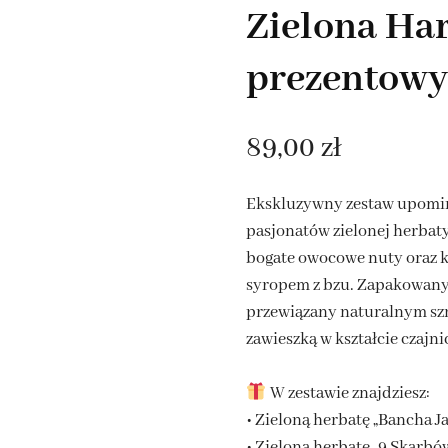
Zielona Ha
HERBATY OWOCOWE NA
LATO
prezentowy
ROOIBOS NA LATO
89,00
zł
TA EARL GREY
Ekskluzywny zestaw upomi
ATY ROZKWITAJĄCE
pasjonatów zielonej herbaty
bogate owocowe nuty oraz 
syropem z bzu. Zapakowany 
przewiązany naturalnym szn
zawieszką w kształcie czajni
W zestawie znajdziesz:
• Zieloną herbatę „Bancha J
• Zieloną herbatę „9 Skarbów