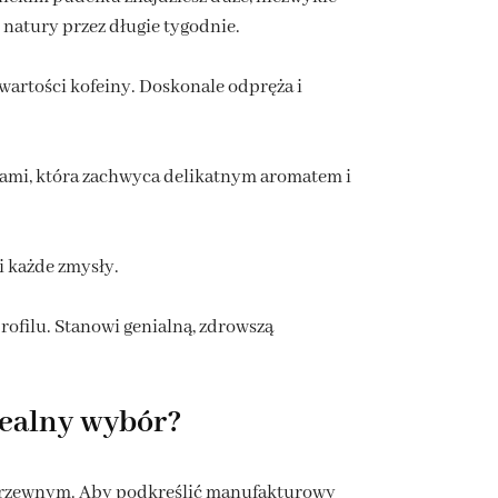
 natury przez długie tygodnie.
wartości kofeiny. Doskonale odpręża i
kami, która zachwyca delikatnym aromatem i
i każde zmysły.
rofilu. Stanowi genialną, zdrowszą
dealny wybór?
u drzewnym. Aby podkreślić manufakturowy