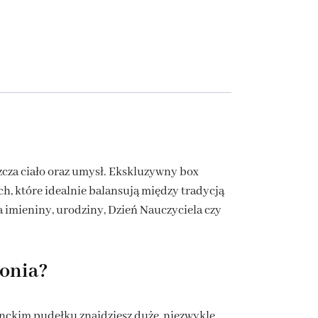
zcza ciało oraz umysł. Ekskluzywny box
h, które idealnie balansują między tradycją
imieniny, urodziny, Dzień Nauczyciela czy
onia?
nckim pudełku znajdziesz duże, niezwykle