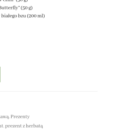
utterfly” (50 g)
 białego bzu (200 ml)
kawą
,
Prezenty
nt
,
prezent z herbatą