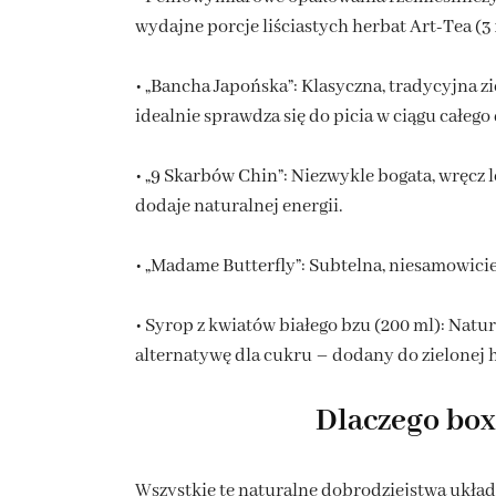
wydajne porcje liściastych herbat Art-Tea (3
• „Bancha Japońska”: Klasyczna, tradycyjna z
idealnie sprawdza się do picia w ciągu całego 
• „9 Skarbów Chin”: Niezwykle bogata, wręc
dodaje naturalnej energii.
• „Madame Butterfly”: Subtelna, niesamowicie
• Syrop z kwiatów białego bzu (200 ml): Nat
alternatywę dla cukru – dodany do zielonej 
Dlaczego box
Wszystkie te naturalne dobrodziejstwa ukła