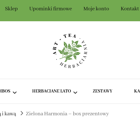
Sklep
Upominki firmowe
Moje konto
Kontakt
Szczegóły konta
t-Tea
IBOS
HERBACIANE LATO
ZESTAWY
K
ą i kawą
Zielona Harmonia – box prezentowy
ROOIBOS BEZ DODATKÓW
ZIELONE I BIAŁE HERBATY
NA LATO
ROOIBOS SMAKOWY
CIEMNE HERBATY NA LATO