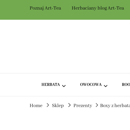
Poznaj Art-Tea
Herbaciany blog Art-Tea
Herbaciarnia Ar
Herbata dla Ciebie i na prezent.
HERBATA
OWOCOWA
ROO
Home
Sklep
Prezenty
Boxy z herbat
ZIELONA HERBATA BEZ
HERBATA OWOCOWA Z
DODATKÓW
HIBISKUSEM
ZIELONA HERBATA