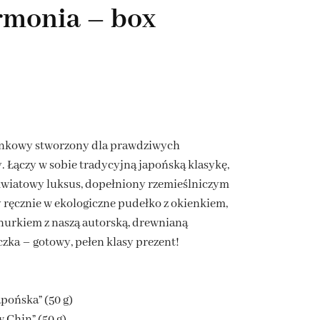
rmonia – box
KAWA Z NATURALNYMI
DROBNE UPOMINKI
DODATKAMI
BOXY Z HERBATĄ I KAWĄ
ZESTAWY PREZENTOWE
PREMIUM
nkowy stworzony dla prawdziwych
. Łączy w sobie tradycyjną japońską klasykę,
kwiatowy luksus, dopełniony rzemieślniczym
ręcznie w ekologiczne pudełko z okienkiem,
urkiem z naszą autorską, drewnianą
czka – gotowy, pełen klasy prezent!
apońska” (50 g)
 Chin” (50 g)